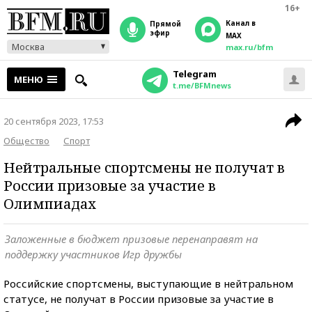
16+
Канал в
прямой
эфир
MAX
Москва
max.ru/bfm
Telegram
МЕНЮ
t.me/BFMnews
20 сентября 2023, 17:53
Общество
Спорт
Нейтральные спортсмены не получат в
России призовые за участие в
Олимпиадах
Заложенные в бюджет призовые перенаправят на
поддержку участников Игр дружбы
Российские спортсмены, выступающие в нейтральном
статусе, не получат в России призовые за участие в