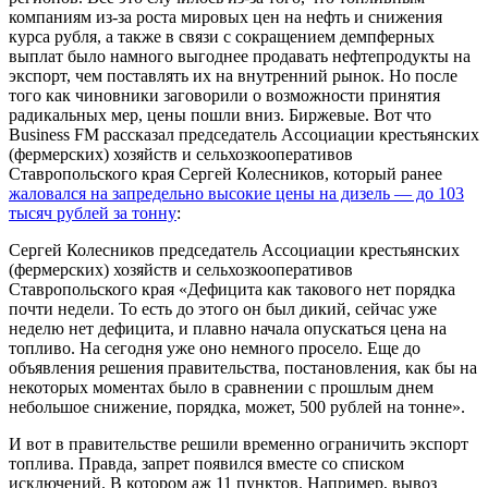
компаниям из-за роста мировых цен на нефть и снижения
курса рубля, а также в связи с сокращением демпферных
выплат было намного выгоднее продавать нефтепродукты на
экспорт, чем поставлять их на внутренний рынок. Но после
того как чиновники заговорили о возможности принятия
радикальных мер, цены пошли вниз. Биржевые. Вот что
Business FM рассказал председатель Ассоциации крестьянских
(фермерских) хозяйств и сельхозкооперативов
Ставропольского края Сергей Колесников, который ранее
жаловался на запредельно высокие цены на дизель — до 103
тысяч рублей за тонну
:
Сергей Колесников
председатель Ассоциации крестьянских
(фермерских) хозяйств и сельхозкооперативов
Ставропольского края
«Дефицита как такового нет порядка
почти недели. То есть до этого он был дикий, сейчас уже
неделю нет дефицита, и плавно начала опускаться цена на
топливо. На сегодня уже оно немного просело. Еще до
объявления решения правительства, постановления, как бы на
некоторых моментах было в сравнении с прошлым днем
небольшое снижение, порядка, может, 500 рублей на тонне».
И вот в правительстве решили временно ограничить экспорт
топлива. Правда, запрет появился вместе со списком
исключений. В котором аж 11 пунктов. Например, вывоз