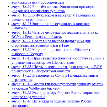
воинских званий добровольцам
вчера, 18:50
Euractiv: восток Финляндии приходит в
упадок без российских туристов
вчера, 18:35
В Жуковском и аэропорту Геленджика
введены ограничения
вчера, 18:21
Зюганов присоединился к критике
«Яблока»
вчера, 18:15
Четыре человека пострадали при атаках
ВСУ на Белгородскую область
вчера, 18:00
Совет мира выбрал подрядчика для
строительства военной базы в Газе
вчера, 17:50
Миронов призвал снять «Яблоко» с
выборов в Госдуму
вчера, 17:45
Правительство получит «золотую акцию» в
управлении аэропортом Шереметьево
вчера, 17:35
Шесть человек пострадали при ударе ВСУ
по автобусу в Запорожской области
вчера, 17:25
В аэропортах Сочи и Геленджика сняты
ограничения
вчера, 17:17
Власти РФ помогут пострадавшему от атак
на склады Wildberries бизнесу
вчера, 16:55
Экс-директору Popcorn Books запросили
четыре года условно
вчера, 16:46
ЦБ: международные резервы России
снизились