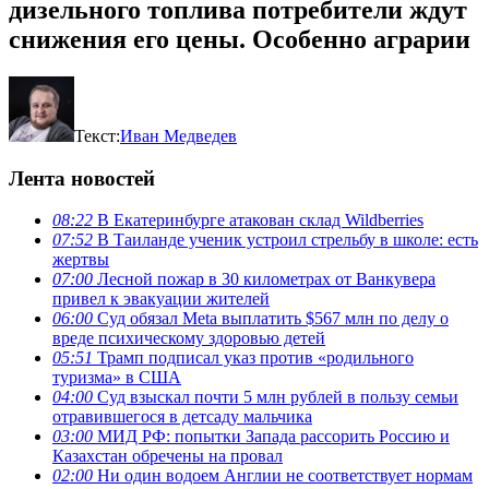
дизельного топлива потребители ждут
снижения его цены. Особенно аграрии
Текст:
Иван Медведев
Лента новостей
08:22
В Екатеринбурге атакован склад Wildberries
07:52
В Таиланде ученик устроил стрельбу в школе: есть
жертвы
07:00
Лесной пожар в 30 километрах от Ванкувера
привел к эвакуации жителей
06:00
Суд обязал Meta выплатить $567 млн по делу о
вреде психическому здоровью детей
05:51
Трамп подписал указ против «родильного
туризма» в США
04:00
Суд взыскал почти 5 млн рублей в пользу семьи
отравившегося в детсаду мальчика
03:00
МИД РФ: попытки Запада рассорить Россию и
Казахстан обречены на провал
02:00
Ни один водоем Англии не соответствует нормам