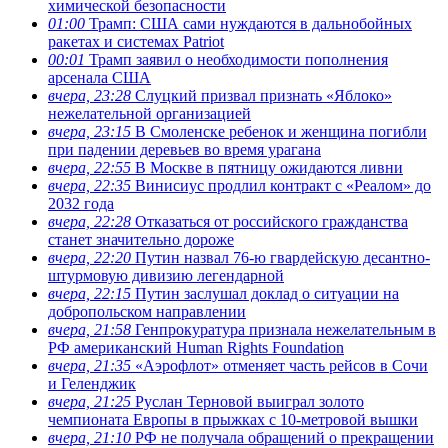
химической безопасности
01:00
Трамп: США сами нуждаются в дальнобойных
ракетах и системах Patriot
00:01
Трамп заявил о необходимости пополнения
арсенала США
вчера, 23:28
Слуцкий призвал признать «Яблоко»
нежелательной организацией
вчера, 23:15
В Смоленске ребенок и женщина погибли
при падении деревьев во время урагана
вчера, 22:55
В Москве в пятницу ожидаются ливни
вчера, 22:35
Винисиус продлил контракт с «Реалом» до
2032 года
вчера, 22:28
Отказаться от российского гражданства
станет значительно дороже
вчера, 22:20
Путин назвал 76-ю гвардейскую десантно-
штурмовую дивизию легендарной
вчера, 22:15
Путин заслушал доклад о ситуации на
добропольском направлении
вчера, 21:58
Генпрокуратура признала нежелательным в
РФ американский Human Rights Foundation
вчера, 21:35
«Аэрофлот» отменяет часть рейсов в Сочи
и Геленджик
вчера, 21:25
Руслан Терновой выиграл золото
чемпионата Европы в прыжках с 10-метровой вышки
вчера, 21:10
РФ не получала обращений о прекращении