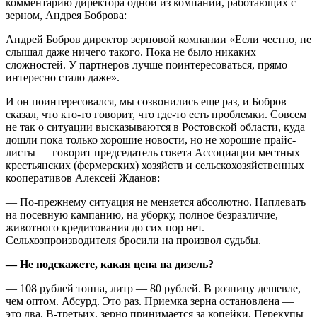
комментарию директора одной из компаний, работающих с
зерном, Андрея Боброва:
Андрей Бобров
директор зерновой компании
«Если честно, не
слышал даже ничего такого. Пока не было никаких
сложностей. У партнеров лучше поинтересоваться, прямо
интересно стало даже».
И он поинтересовался, мы созвонились еще раз, и Бобров
сказал, что кто-то говорит, что где-то есть проблемки. Совсем
не так о ситуации высказываются в Ростовской области, куда
дошли пока только хорошие новости, но не хорошие прайс-
листы — говорит председатель совета Ассоциации местных
крестьянских (фермерских) хозяйств и сельскохозяйственных
кооперативов Алексей Жданов:
— По-прежнему ситуация не меняется абсолютно. Наплевать
на посевную кампанию, на уборку, полное безразличие,
животного кредитования до сих пор нет.
Сельхозпроизводителя бросили на произвол судьбы.
— Не подскажете, какая цена на дизель?
— 108 рублей тонна, литр — 80 рублей. В розницу дешевле,
чем оптом. Абсурд. Это раз. Приемка зерна остановлена —
это два. В-третьих, зерно принимается за копейки. Перекупы