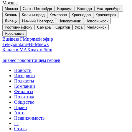
Москва
Москва
Санкт-Петербург
Барнаул
Вологда
Екатеринбург
Казань
Калининград
Кемерово
Краснодар
Красноярск
Липецк
Нижний Новгород
Новокузнецк
Новосибирск
Ростов-на-Дону
Самара
Саратов
Уфа
Челябинск
Ярославль
Business FM
прямой эфир
Telegram
t.me/BFMnews
Канал в MAX
max.ru/bfm
Бизнес говорит:
ищем героев
Новости
Интервью
Подкасты
Компании
Финансы
Политика
Общество
Право
Авто
Недвижимость
IT
Стиль