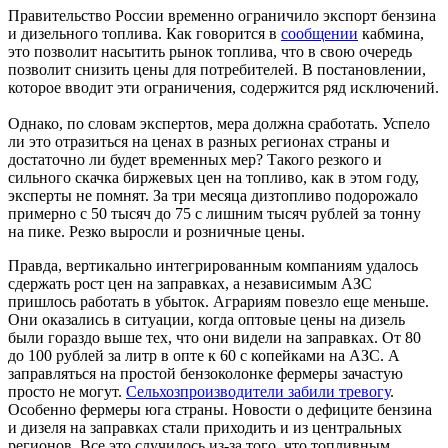
Правительство России временно ограничило экспорт бензина
и дизельного топлива. Как говорится в
сообщении
кабмина,
это позволит насытить рынок топлива, что в свою очередь
позволит снизить цены для потребителей. В постановлении,
которое вводит эти ограничения, содержится ряд исключений.
Однако, по словам экспертов, мера должна сработать. Успело
ли это отразиться на ценах в разных регионах страны и
достаточно ли будет временных мер? Такого резкого и
сильного скачка биржевых цен на топливо, как в этом году,
эксперты не помнят. За три месяца дизтопливо подорожало
примерно с 50 тысяч до 75 с лишним тысяч рублей за тонну
на пике. Резко выросли и розничные цены.
Правда, вертикально интегрированным компаниям удалось
сдержать рост цен на заправках, а независимым АЗС
пришлось работать в убыток. Аграриям повезло еще меньше.
Они оказались в ситуации, когда оптовые цены на дизель
были гораздо выше тех, что они видели на заправках. От 80
до 100 рублей за литр в опте к 60 с копейками на АЗС. А
заправляться на простой бензоколонке фермеры зачастую
просто не могут.
Сельхозпроизводители забили тревогу
.
Особенно фермеры юга страны. Новости о дефиците бензина
и дизеля на заправках стали приходить и из центральных
регионов. Все это случилось из-за того, что топливным