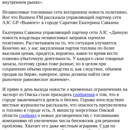
внутреннем рынке».
Независимые топливные сети восприняли новость позитивно.
Вот что Business FM рассказала управляющий партнер сети
АЗС GP «Вымпел» в городе Саратове Екатерина Савкина:
Екатерина Савкина
управляющий партнер сети АЗС
«Данную
новость владельцы независимых заправок оценили
позитивно. Рассчитываем на то, что ситуация улучшится.
Конечно же, у нас закупленная партия топлива по более
высоким ценам, придется, вероятно, какое-то время вести
планово-убыточную деятельность. У каждого свои товарные
запасы, поэтому сроки тоже разные, но в целом при
сохранении объема производства и, как следствие, объемов
продаж на бирже, наверное, цены должны найти свое
рыночное равновесное значение».
И прямо в день выхода новости о временных ограничениях на
экспорт из Омска стали приходить
сообщения
о том, что в
городе заканчивается дизель и бензин. Однако впоследствии
местные журналисты рассказали, что опасность преувеличена
и топливо в городе есть. А министр энергетики Омской
области
сообщил
о новых договоренностях с топливными
компаниями об увеличении числа бензовозов для решения
проблемы. Хватает его даже местным аграриям. Судя по