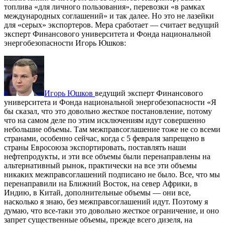
топлива «для личного пользования», перевозки «в рамках
международных соглашений» и так далее. Но это не лазейки
для «серых» экспортеров. Мера сработает — считает ведущий
эксперт Финансового университета и Фонда национальной
энергобезопасности Игорь Юшков:
Игорь Юшков
ведущий эксперт Финансового
университета и Фонда национальной энергобезопасности
«Я
бы сказал, что это довольно жесткое постановление, потому
что на самом деле по этим исключениям идут совершенно
небольшие объемы. Там межправсоглашение тоже не со всеми
странами, особенно сейчас, когда с 5 февраля запрещено в
страны Евросоюза экспортировать, поставлять наши
нефтепродукты, и эти все объемы были перенаправлены на
альтернативный рынок, практически на все эти объемы
никаких межправсоглашений подписано не было. Все, что мы
перенаправили на Ближний Восток, на север Африки, в
Индию, в Китай, дополнительные объемы — они все,
насколько я знаю, без межправсоглашений идут. Поэтому я
думаю, что все-таки это довольно жесткое ограничение, и оно
запрет существенные объемы, прежде всего дизеля, на