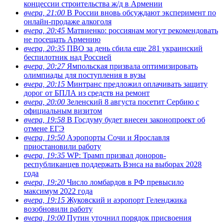
концессии строительства ж/д в Армении
вчера, 21:00
В России вновь обсуждают эксперимент по
онлайн-продаже алкоголя
вчера, 20:45
Матвиенко: россиянам могут рекомендовать
не посещать Армению
вчера, 20:35
ПВО за день сбила еще 281 украинский
беспилотник над Россией
вчера, 20:27
Ямпольская призвала оптимизировать
олимпиады для поступления в вузы
вчера, 20:15
Минтранс предложил оплачивать защиту
дорог от БПЛА из средств на ремонт
вчера, 20:00
Зеленский 8 августа посетит Сербию с
официальным визитом
вчера, 19:58
В Госдуму будет внесен законопроект об
отмене ЕГЭ
вчера, 19:50
Аэропорты Сочи и Ярославля
приостановили работу
вчера, 19:35
WP: Трамп призвал доноров-
республиканцев поддержать Вэнса на выборах 2028
года
вчера, 19:20
Число ломбардов в РФ превысило
максимум 2022 года
вчера, 19:15
Жуковский и аэропорт Геленджика
возобновили работу
вчера, 19:00
Путин уточнил порядок присвоения