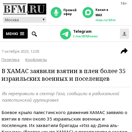
16+
Канал в
прямой
эфир
MAX
Москва
max.ru/bfm
Telegram
МЕНЮ
t.me/BFMnews
7 октября 2023, 12:05
Политика
Конфликты
В ХАМАС заявили взятии в плен более 35
израильских военных и поселенцев
Их переправили в сектор Газа, сообщили в радикальной
палестинской группировке
Боевое крыло палестинского движения ХАМАС заявило о
взятии в плен около 35 израильских военных и
поселенцев. Их захватили бригады «Изз ад-Дина аль-
Кассама» (боевое крыло ХАМАС) и переправили в сектор