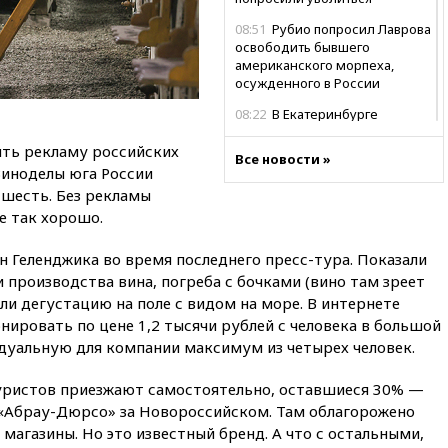
08:51
Рубио попросил Лаврова
освободить бывшего
американского морпеха,
осужденного в России
08:22
В Екатеринбурге
атакован склад Wildberries
ть рекламу российских
Все новости »
07:52
В Таиланде ученик
Виноделы юга России
устроил стрельбу в школе:
 шесть. Без рекламы
есть жертвы
е так хорошо.
07:00
Лесной пожар в 30
километрах от Ванкувера
ен Геленджика во время последнего пресс-тура. Показали
привел к эвакуации жителей
 производства вина, погреба с бочками (вино там зреет
06:00
Суд обязал Meta
ли дегустацию на поле с видом на море. В интернете
выплатить $567 млн по делу о
ировать по цене 1,2 тысячи рублей с человека в большой
вреде психическому
идуальную для компании максимум из четырех человек.
здоровью детей
05:51
Трамп подписал указ
уристов приезжают самостоятельно, оставшиеся 30% —
против «родильного туризма»
«Абрау-Дюрсо» за Новороссийском. Там облагорожено
в США
 магазины. Но это известный бренд. А что с остальными,