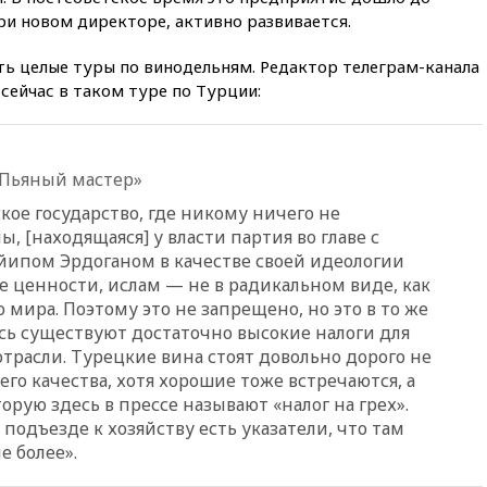
при падении деревьев во
при новом директоре, активно развивается.
время урагана
вчера, 22:55
В Москве в
есть целые туры по винодельням. Редактор телеграм-канала
пятницу ожидаются ливни
сейчас в таком туре по Турции:
вчера, 22:35
Винисиус
продлил контракт с «Реалом»
до 2032 года
«Пьяный мастер»
вчера, 22:28
Отказаться от
российского гражданства
ское государство, где никому ничего не
станет значительно дороже
, [находящаяся] у власти партия во главе с
ипом Эрдоганом в качестве своей идеологии
вчера, 22:20
Путин назвал 76-ю
гвардейскую десантно-
ценности, ислам — не в радикальном виде, как
штурмовую дивизию
о мира. Поэтому это не запрещено, но это в то же
легендарной
есь существуют достаточно высокие налоги для
трасли. Турецкие вина стоят довольно дорого не
вчера, 22:15
Путин заслушал
доклад о ситуации на
го качества, хотя хорошие тоже встречаются, а
добропольском направлении
орую здесь в прессе называют «налог на грех».
 подъезде к хозяйству есть указатели, что там
вчера, 21:58
Генпрокуратура
признала нежелательным в
е более».
РФ американский Human
Rights Foundation