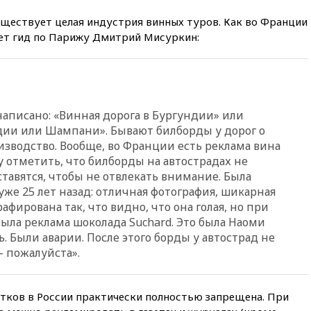
уществует целая индустрия винных туров. Как во Франции
вчера, 21:35
«Аэрофлот»
отменяет часть рейсов в Сочи
ает гид по Парижу Дмитрий Мисуркин:
и Геленджик
вчера, 21:25
Руслан Терновой
выиграл золото чемпионата
Европы в прыжках с 10-
метровой вышки
 написано: «Винная дорога в Бургундии» или
вчера, 21:10
РФ не получала
дии или Шампани». Бывают билборды у дорог о
обращений о прекращении
оизводство. Вообще, во Франции есть реклама вина
концессии строительства ж/д
у отметить, что билборды на автострадах не
в Армении
 ставятся, чтобы не отвлекать внимание. Была
вчера, 21:00
В России вновь
уже 25 лет назад: отличная фотография, шикарная
обсуждают эксперимент по
афирована так, что видно, что она голая, но при
онлайн-продаже алкоголя
была реклама шоколада Suchard. Это была Наоми
вчера, 20:45
Матвиенко:
. Были аварии. После этого борды у автострад не
россиянам могут
— пожалуйста».
рекомендовать не посещать
Армению
вчера, 20:35
ПВО за день
итков в России практически полностью запрещена. При
сбила еще 281 украинский