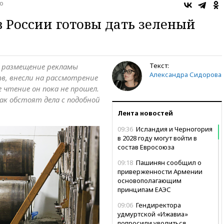
о
 России готовы дать зеленый
Текст:
т размещение рекламы
Александра Сидорова
тв, внесли на рассмотрение
е чтение он пока не прошел.
ак обстоят дела с подобной
Лента новостей
09:36
Исландия и Черногория
в 2028 году могут войти в
состав Евросоюза
09:18
Пашинян сообщил о
приверженности Армении
основополагающим
принципам ЕАЭС
09:06
Гендиректора
удмуртской «Ижавиа»
попросили уволиться