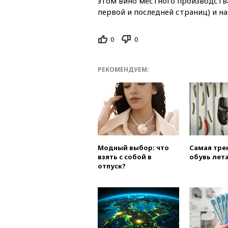
этом вино местного производств
первой и последней страниц) и н
0
0
РЕКОМЕНДУЕМ:
Модный выбор: что
Самая тре
взять с собой в
обувь лета
отпуск?