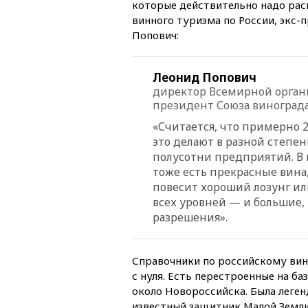
которые действительно надо рас
винного туризма по России, экс-
Попович:
Леонид Попович
директор Всемирной органи
президент Союза виноград
«Считается, что примерно 
это делают в разной степен
полусотни предприятий. В
тоже есть прекрасные вина,
повесит хороший лозунг ил
всех уровней — и большие,
разрешения».
Справочники по российскому вино
с нуля. Есть перестроенные на б
около Новороссийска. Была леген
известный защитник Малой Земли