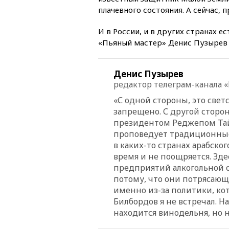
плачевного состояния. А сейчас, 
И в России, и в других странах 
«Пьяный мастер» Денис Пузырев 
Денис Пузырев
редактор телеграм-канала 
«С одной стороны, это свет
запрещено. С другой стороны
президентом Реджепом Тай
проповедует традиционные 
в каких-то странах арабског
время и не поощряется. Зд
предприятий алкогольной о
потому, что они потрясающе
именно из-за политики, кот
Билбордов я не встречал. На
находится винодельня, но н