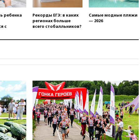
Вэнса на выборах 2028 года
вчера, 19:20
Число ломбардов
ть ребенка
Рекорды ЕГЭ: в каких
Самые модные пляжи
в РФ превысило максимум
регионах больше
— 2026
2022 года
я с
всего стобалльников?
вчера, 19:15
Жуковский и
аэропорт Геленджика
возобновили работу
вчера, 19:00
Путин уточнил
порядок присвоения воинских
званий добровольцам
вчера, 18:50
Euractiv: восток
Финляндии приходит в упадок
без российских туристов
вчера, 18:35
В Жуковском и
аэропорту Геленджика
введены ограничения
вчера, 18:21
Зюганов
присоединился к критике
«Яблока»
вчера, 18:15
Четыре человека