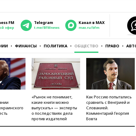
ness FM
Telegram
Канал в MAX
ой эфир
t.me/BFMnews
max.ru/bfm
НИИ
ФИНАНСЫ
ПОЛИТИКА
ОБЩЕСТВО
ПРАВО
АВТ
«Рынок не понимает,
Как Россию попытались
ании
какие книги можно
сравнить с Венгрией и
украинского
выпускать» — эксперты
Словакией.
есть
о последствиях дела
Комментарий Георгия
против издателей
Бовта