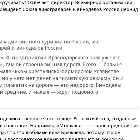
04:00
Суд взыскал почти 5 млн
кручивать? Отвечает директор Всемирной организации
рублей в пользу семьи
президент Союза виноградарей и виноделов России Леонид
отравившегося в детсаду
мальчика
03:00
МИД РФ: попытки Запада
рассорить Россию и Казахстан
обречены на провал
зации винного туризма по России, экс-
арей и виноделов России
02:00
Ни один водоем Англии
не соответствует нормам
25-30 предприятий Краснодарского края уже все
химической безопасности
и, там выстроена винная дорога. Всего — больше
01:00
Трамп: США сами
 маленьком крестьянско-фермерском хозяйстве
нуждаются в дальнобойных
 но у него нет денег на гигантскую рекламу, он и
ракетах и системах Patriot
и плакатик на дороге — это недорого. Виноделы
00:01
Трамп заявил о
 и средние, и малые — ждут подобного
необходимости пополнения
арсенала США
вчера, 23:28
Слуцкий призвал
признать «Яблоко»
делию становятся все толще. Есть хозяйства, созданные
нежелательной организацией
азе советских. Например, «Мысхако» — старое предприятие
вчера, 23:15
В Смоленске
да, что это любимые вина Брежнева, потому что он
ребенок и женщина погибли
. В постсоветское время это предприятие дошло до