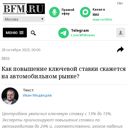
16+
Канал в
прямой
эфир
MAX
Москва
max.ru/bfm
Telegram
МЕНЮ
t.me/BFMnews
28 октября 2023, 00:00
Авто
Как повышение ключевой ставки скажется
на автомобильном рынке?
Текст:
Иван Медведев
Центробанк увеличил ключевую ставку с 13% до 15%.
Эксперты прогнозируют повышение ставки по
автокредитам до 24% и, соответственно, резкое падение