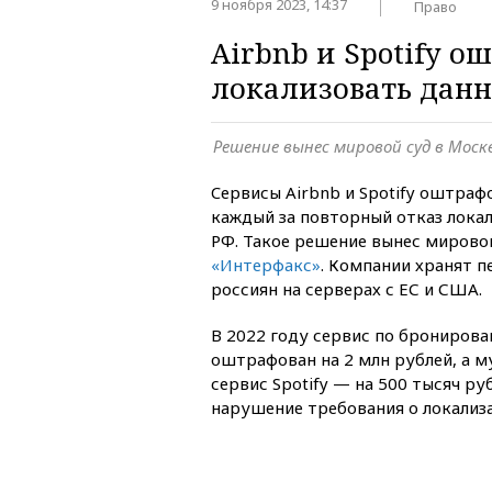
9 ноября 2023, 14:37
Право
Airbnb и Spotify 
локализовать данн
Решение вынес мировой суд в Моск
Cервисы Airbnb и Spotify оштраф
каждый за повторный отказ локал
РФ. Такое решение вынес мирово
«Интерфакс»
. Компании хранят 
россиян на серверах с ЕС и США.
В 2022 году сервис по бронирова
оштрафован на 2 млн рублей, а 
сервис Spotify — на 500 тысяч ру
нарушение требования о локализ