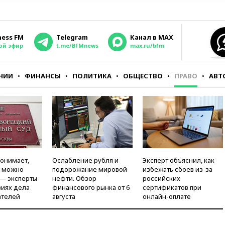
ness FM
Telegram
Канал в MAX
ой эфир
t.me/BFMnews
max.ru/bfm
НИИ
ФИНАНСЫ
ПОЛИТИКА
ОБЩЕСТВО
ПРАВО
АВТ
понимает,
Ослабление рубля и
Эксперт объяснил, как
и можно
подорожание мировой
избежать сбоев из-за
 — эксперты
нефти. Обзор
российских
виях дела
финансового рынка от 6
сертификатов при
ателей
августа
онлайн-оплате