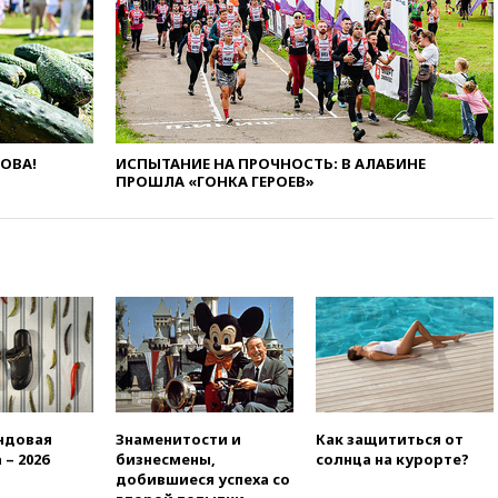
19:50
Аэропорты Сочи и
Ярославля приостановили
работу
19:35
WP: Трамп призвал
доноров-республиканцев
поддержать Вэнса на выборах
ЛОВА!
ИСПЫТАНИЕ НА ПРОЧНОСТЬ: В АЛАБИНЕ
2028 года
ПРОШЛА «ГОНКА ГЕРОЕВ»
19:20
Число ломбардов в РФ
превысило максимум 2022
года
19:15
Жуковский и аэропорт
Геленджика возобновили
работу
19:00
Путин уточнил порядок
присвоения воинских званий
добровольцам
18:50
Euractiv: восток
ндовая
Знаменитости и
Как защититься от
Финляндии приходит в упадок
 – 2026
бизнесмены,
солнца на курорте?
без российских туристов
добившиеся успеха со
18:35
В Жуковском и