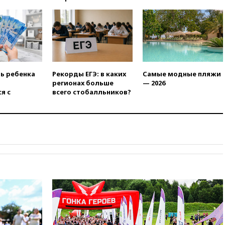
21:00
В России вновь
обсуждают эксперимент по
онлайн-продаже алкоголя
20:45
Матвиенко: россиянам
могут рекомендовать не
посещать Армению
ть ребенка
Рекорды ЕГЭ: в каких
Самые модные пляжи
20:35
ПВО за день сбила еще
регионах больше
— 2026
281 украинский беспилотник
я с
всего стобалльников?
над Россией
20:27
Ямпольская призвала
оптимизировать олимпиады
для поступления в вузы
20:15
Минтранс предложил
оплачивать защиту дорог от
БПЛА из средств на ремонт
20:00
Зеленский 8 августа
посетит Сербию с
официальным визитом
19:58
В Госдуму будет внесен
законопроект об отмене ЕГЭ