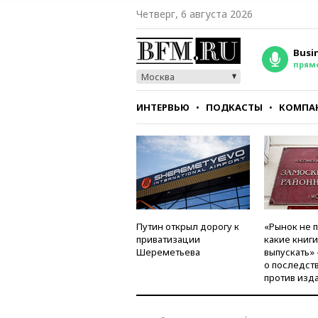
Четверг, 6 августа 2026
Busi
прям
Москва
ИНТЕРВЬЮ
ПОДКАСТЫ
КОМПА
СТИЛЬ
ТЕСТЫ
Путин открыл дорогу к
«Рынок не 
приватизации
какие книг
Шереметьева
выпускать»
о последст
против изд