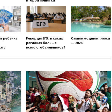
второй попытки
аэропорту Геленджика
введены ограничения
18:21
Зюганов присоединился
к критике «Яблока»
18:15
Четыре человека
пострадали при атаках ВСУ на
Белгородскую область
ть ребенка
Рекорды ЕГЭ: в каких
Самые модные пляжи
регионах больше
— 2026
18:00
Совет мира выбрал
я с
всего стобалльников?
подрядчика для
строительства военной базы в
Газе
17:50
Миронов призвал снять
«Яблоко» с выборов в Госдуму
17:45
Правительство получит
«золотую акцию» в
управлении аэропортом
Шереметьево
17:35
Шесть человек
пострадали при ударе ВСУ по
автобусу в Запорожской