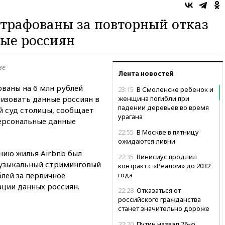
оштрафованы за повторный отказ
ые россиян
ве
Лента новостей
ованы на 6 млн рублей
23:15
В Смоленске ребенок и
изовать данные россиян в
женщина погибли при
падении деревьев во время
й суд столицы, сообщает
урагана
персональные данные
22:55
В Москве в пятницу
ожидаются ливни
нию жилья Airbnb был
22:35
Винисиус продлил
музыкальный стриминговый
контракт с «Реалом» до 2032
блей за первичное
года
ации данных россиян.
22:28
Отказаться от
российского гражданства
станет значительно дороже
22:20
Путин назвал 76-ю