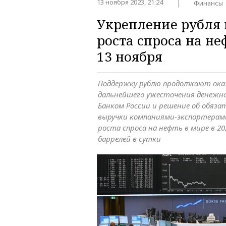
13 ноября 2023, 21:24
Финансы
Укрепление рубля
роста спроса на не
13 ноября
Поддержку рублю продолжают ок
дальнейшего ужесточения денежн
Банком России и решение об обяз
выручки компаниями-экспортерами
роста спроса на нефть в мире в 20
баррелей в сутки