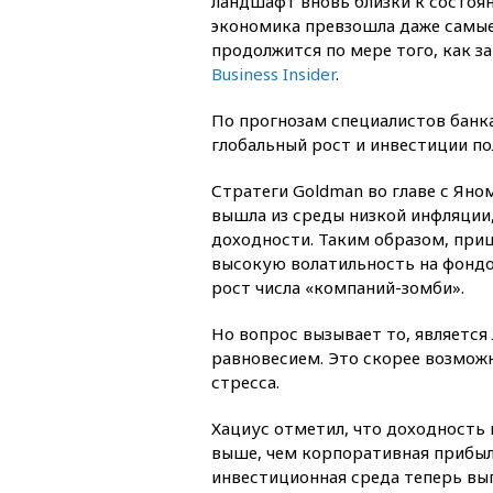
ландшафт вновь близки к состоян
экономика превзошла даже самые
продолжится по мере того, как з
Business Insider
.
По прогнозам специалистов банка
глобальный рост и инвестиции п
Стратеги Goldman во главе с Яно
вышла из среды низкой инфляции
доходности. Таким образом, при
высокую волатильность на фондо
рост числа «компаний-зомби».
Но вопрос вызывает то, является
равновесием. Это скорее возможн
стресса.
Хациус отметил, что доходность 
выше, чем корпоративная прибыль
инвестиционная среда теперь выг