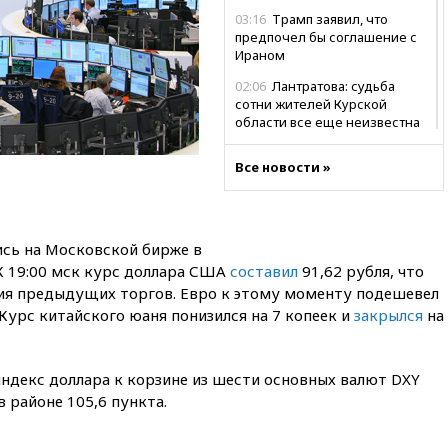
03:16
Трамп заявил, что
предпочел бы соглашение с
Ираном
02:06
Лантратова: судьба
сотни жителей Курской
области все еще неизвестна
01:10
МИД РФ: ЕС пытается
Все новости »
сохранить мобилизационный
ресурс для Украины
00:05
Девочка с «маской
Бэтмена» показала лицо
ись на Московской бирже в
после последней операции
 К 19:00 мск курс доллара США
составил
91,62 рубля, что
вчера, 23:35
Российского
тия предыдущих торгов. Евро к этому моменту подешевел
историка Артема Кирпиченка
 Курс китайского юаня понизился на 7 копеек и
закрылся
на
арестовали в Израиле
вчера, 23:23
«Спартак»
разгромил «Оренбург» в
ндекс доллара к корзине из шести основных валют DXY
Кубке России
в районе 105,6 пункта.
вчера, 23:00
Пост Дмитриева в
X о миграционном кризисе в