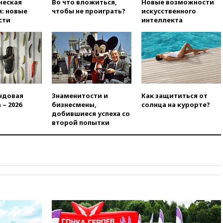
ческая
Во что вложиться,
Новые возможности
вчера, 17:58
ЕС отменил
: новые
чтобы не проиграть?
искусственного
временную защиту для
сти
интеллекта
военнообязанных украинцев
вчера, 17:45
Шуваев сообщил
об учащении атак ВСУ на
Белгородскую область
вчера, 17:35
Шуваев за два с
половиной месяца посетил
все округа Белгородской
ндовая
Знаменитости и
Как защититься от
области
 – 2026
бизнесмены,
солнца на курорте?
вчера, 17:25
Путин встретился
добившиеся успеха со
с врио губернатора
второй попытки
Белгородской области
Шуваевым
вчера, 17:20
«Ведомости»:
начальник тыла Санчик не
справился с возросшими
объемами работ
вчера, 17:15
В аэропорту Сочи
введен план «Ковер»
вчера, 16:55
При атаке дрона