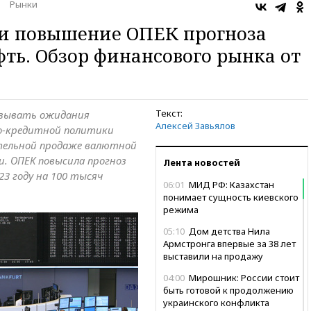
Рынки
 и повышение ОПЕК прогноза
фть. Обзор финансового рынка от
Текст:
азывать ожидания
Алексей Завьялов
о-кредитной политики
ательной продаже валютной
. ОПЕК повысила прогноз
Лента новостей
23 году на 100 тысяч
06:01
МИД РФ: Казахстан
понимает сущность киевского
режима
05:10
Дом детства Нила
Армстронга впервые за 38 лет
выставили на продажу
04:00
Мирошник: России стоит
быть готовой к продолжению
украинского конфликта