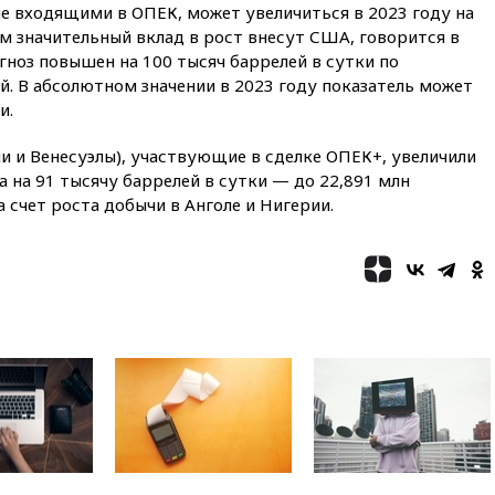
бюллетене
е входящими в ОПЕК, может увеличиться в 2023 году на
ом значительный вклад в рост внесут США, говорится в
вчера, 19:15
Путин обсудил с
Памфиловой подготовку к
гноз повышен на 100 тысяч баррелей в сутки по
единому дню голосования
. В абсолютном значении в 2023 году показатель может
и.
вчера, 18:56
Wildberries
отрицает перенос основной
логистики за пределы России
и и Венесуэлы), участвующие в сделке ОПЕК+, увеличили
а на 91 тысячу баррелей в сутки — до 22,891 млн
вчера, 18:45
Крупнейший
 счет роста добычи в Анголе и Нигерии.
склад маркетплейса Rozetka
сгорел под Киевом
вчера, 18:35
Джаред Лето
лишился роли в фильме
Барри Левинсона на фоне
обвинений в насилии
вчера, 18:28
Выборы ректора
ГИТИСа перенесены на «после
1 ноября»
вчера, 18:15
Путин указал на
нехватку врачей в
Белгородской области