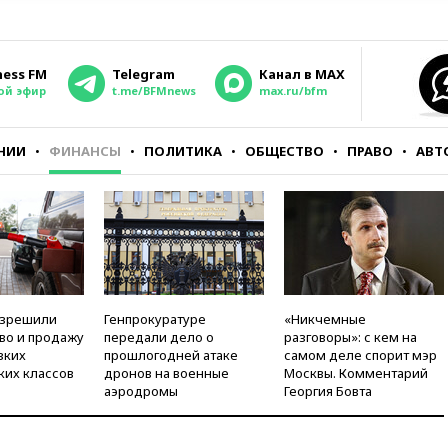
ness FM
Telegram
Канал в MAX
ой эфир
t.me/BFMnews
max.ru/bfm
НИИ
ФИНАНСЫ
ПОЛИТИКА
ОБЩЕСТВО
ПРАВО
АВТ
азрешили
Генпрокуратуре
«Никчемные
во и продажу
передали дело о
разговоры»: с кем на
зких
прошлогодней атаке
самом деле спорит мэр
ких классов
дронов на военные
Москвы. Комментарий
аэродромы
Георгия Бовта