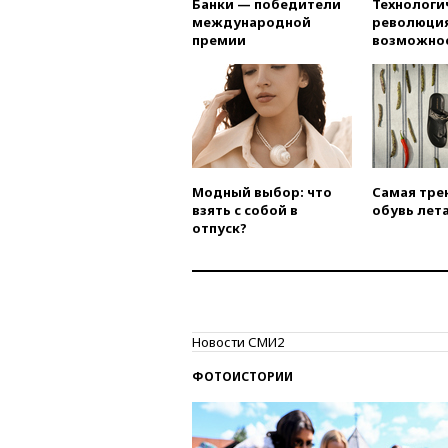
Банки — победители
Технологи
международной
революция
премии
возможно
Модный выбор: что
Самая тре
взять с собой в
обувь лета
отпуск?
Новости СМИ2
ФОТОИСТОРИИ