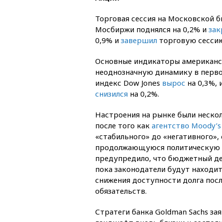
Торговая сессия на Московской 
Мосбиржи поднялся на 0,2% и
зак
0,9% и
завершил
торговую сессию
Основные индикаторы американс
неоднозначную динамику в перво
индекс Dow Jones
вырос
на 0,3%, 
снизился
на 0,2%.
Настроения на рынке были нескол
после того как
агентство Moody’s
«стабильного» до «негативного»,
продолжающуюся политическую по
предупредило, что бюджетный де
пока законодатели будут находи
снижения доступности долга посл
обязательств.
Стратеги банка Goldman Sachs за