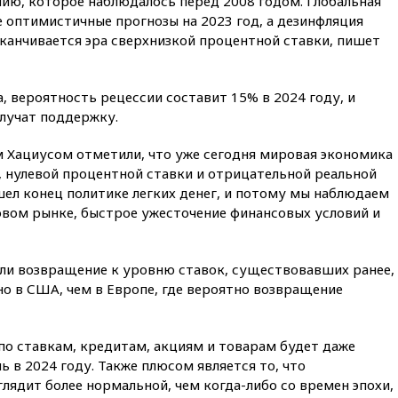
ию, которое наблюдалось перед 2008 годом. Глобальная
подготовили концепцию
 оптимистичные прогнозы на 2023 год, а дезинфляция
развития театрального
аканчивается эра сверхнизкой процентной ставки, пишет
искусства до 2035 года
вчера, 21:21
Правительство
РФ разрешило продажу
, вероятность рецессии составит 15% в 2024 году, и
бензина старых
олучат поддержку.
экологических классов
вчера, 21:15
Путин обсудил с
м Хациусом отметили, что уже сегодня мировая экономика
Машковым 150-летие Союза
, нулевой процентной ставки и отрицательной реальной
театральных деятелей
шел конец политике легких денег, и потому мы наблюдаем
вчера, 20:47
Newsweek:
вом рынке, быстрое ужесточение финансовых условий и
«взрывная» диарея охватила
47 из 50 штатов США
 ли возвращение к уровню ставок, существовавших ранее,
вчера, 20:35
ПВО за 12 часов
сбила 200 украинских
о в США, чем в Европе, где вероятно возвращение
беспилотников
вчера, 20:20
Третий комплект
по ставкам, кредитам, акциям и товарам будет даже
золотых медалей выиграли на
ЧЕ российские синхронистки
 в 2024 году. Также плюсом является то, что
лядит более нормальной, чем когда-либо со времен эпохи,
вчера, 20:15
ТАСС: жизни