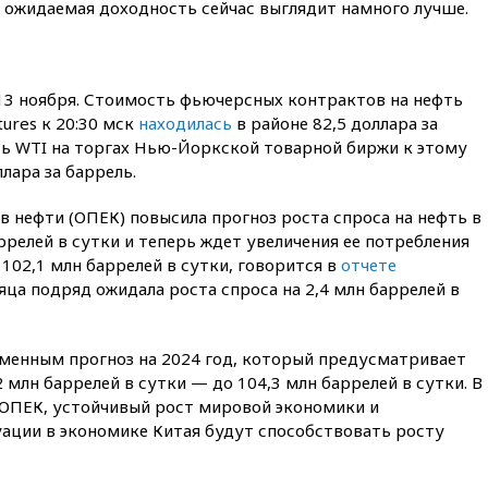
ая ожидаемая доходность сейчас выглядит намного лучше.
главы «Уралдронзавода»
после взрыва ничего не
угрожает
вчера, 20:08
По всей Грузии
13 ноября. Стоимость фьючерсных контрактов на нефть
снова отключилось
электричество
tures к 20:30 мск
находилась
в районе 82,5 доллара за
ть WTI на торгах Нью-Йоркской товарной биржи к этому
вчера, 20:00
Зеленский связал
лара за баррель.
дефицит ракет с попыткой
Запада принудить Киев к
уступкам
 нефти (ОПЕК) повысила прогноз роста спроса на нефть в
ррелей в сутки и теперь ждет увеличения ее потребления
вчера, 19:45
Памфилова: ЦИК
 102,1 млн баррелей в сутки, говорится в
отчете
примет беспрецедентные
меры безопасности во время
яца подряд ожидала роста спроса на 2,4 млн баррелей в
выборов
вчера, 19:35
Памфилова
зменным прогноз на 2024 год, который предусматривает
сообщила об омоложении
партийных списков на выборах
2 млн баррелей в сутки — до 104,3 млн баррелей в сутки. В
в Госдуму
ОПЕК, устойчивый рост мировой экономики и
ции в экономике Китая будут способствовать росту
вчера, 19:25
Путин
прокомментировал первый
номер «Единой России» в