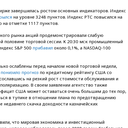
Сеуте набрал миллион
просмотров
бирже завершилась ростом основных индикаторов. Индекс
рылся
на уровне 3248 пунктов. Индекс РТС повысился на
вчера, 22:49
Минпромторг:
банкротство «Кванта» не
 на отметке 1117 пунктов.
означает прекращения
производства телевизоров в
кого рынка акций продемонстрировали слабую
РФ
й половине торговой сессии. К 20:30 мск промышленный
вчера, 22:35
Семь грузовых
индекс S&P 500
прибавил
около 0,1%, а NASDAQ-100
вагонов сошли с рельсов в
Оренбургской области
вчера, 22:22
Минфин: в июле
ько ослаблены перед началом новой торговой недели,
выросли нефтегазовые
 понизило прогноз
по кредитному рейтингу США со
доходы российского бюджета
 сославшись на резкий рост стоимости обслуживания и
вчера, 22:15
Аксаков: ЦБ
ляризацию. В своем заявлении агентство также
согласовал первый стандарт
фицит США может оставаться очень большим до тех пор,
исламского банкинга
ться в тупике в отношении плана по предотвращению
е недавнего скачка доходности казначейских
вчера, 21:43
Организаторы
«Интервидения»
подтвердили, что конкурс
пройдет в Саудовской Аравии
явили, что мировая экономика и инвестиционный
вчера, 21:35
Машков: в РФ