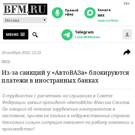
16+
Канал в
прямой
эфир
MAX
Москва
max.ru/bfm
Telegram
МЕНЮ
t.me/BFMnews
20 ноября 2023, 22:23
Авто
Из-за санкций у «АвтоВАЗа» блокируются
платежи в иностранных банках
О трудностях с расчетами на слушаниях в Совете
Федерации заявил президент «АвтоВАЗа» Максим Соколов.
Он говорил об отказах зарубежных контрагентов в
поставках, причем не только в недружественных странах.
Насколько сильно ситуация повлияет на работу компании и
производство?