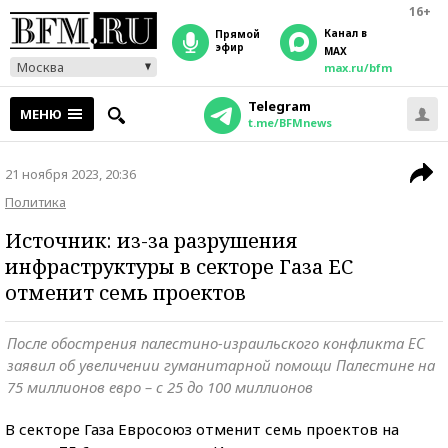
16+
Канал в
прямой
эфир
MAX
Москва
max.ru/bfm
Telegram
МЕНЮ
t.me/BFMnews
21 ноября 2023, 20:36
Политика
Источник: из-за разрушения
инфраструктуры в секторе Газа ЕС
отменит семь проектов
После обострения палестино-израильского конфликта ЕС
заявил об увеличении гуманитарной помощи Палестине на
75 миллионов евро – с 25 до 100 миллионов
В секторе Газа Евросоюз отменит семь проектов на