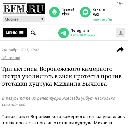
16+
Канал в
прямой
эфир
MAX
Москва
max.ru/bfm
Telegram
МЕНЮ
t.me/BFMnews
24 ноября 2023, 12:02
Общество
Три актрисы Воронежского камерного
театра уволились в знак протеста против
отставки худрука Михаила Бычкова
В результате из репертуара навсегда уйдут несколько
спектаклей
Три актрисы Воронежского камерного театра уволились
в знак протеста против отставки худрука Михаила