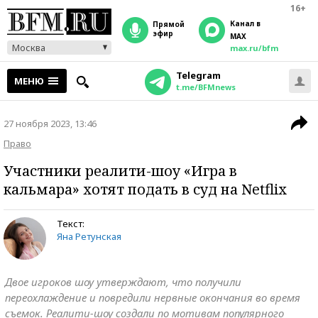
16+
Канал в
прямой
эфир
MAX
Москва
max.ru/bfm
Telegram
МЕНЮ
t.me/BFMnews
27 ноября 2023, 13:46
Право
Участники реалити-шоу «Игра в
кальмара» хотят подать в суд на Netflix
Текст:
Яна Ретунская
Двое игроков шоу утверждают, что получили
переохлаждение и повредили нервные окончания во время
съемок. Реалити-шоу создали по мотивам популярного