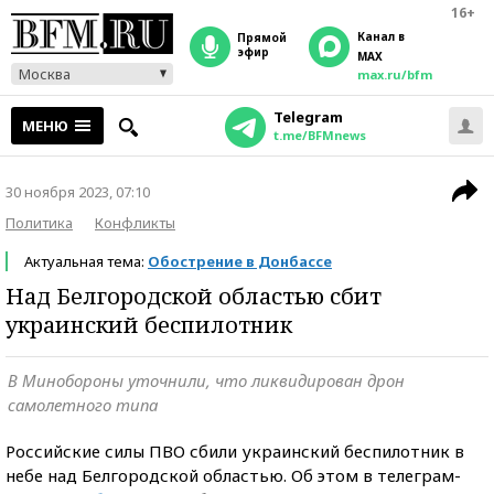
16+
Канал в
прямой
эфир
MAX
Москва
max.ru/bfm
Telegram
МЕНЮ
t.me/BFMnews
30 ноября 2023, 07:10
Политика
Конфликты
Актуальная тема:
Обострение в Донбассе
Над Белгородской областью сбит
украинский беспилотник
В Минобороны уточнили, что ликвидирован дрон
самолетного типа
Российские силы ПВО сбили украинский беспилотник в
небе над Белгородской областью. Об этом в телеграм-