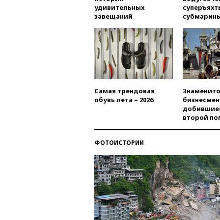
удивительных
суперъяхт
завещаний
субмарин
Самая трендовая
Знаменито
обувь лета – 2026
бизнесмен
добившиес
второй по
ФОТОИСТОРИИ