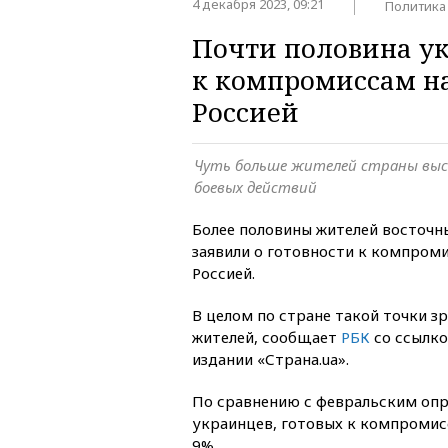
4 декабря 2023, 09:21
Политика
Почти половина у
к компромиссам на
Россией
Чуть больше жителей страны выс
боевых действий
Более половины жителей восточн
заявили о готовности к компроми
Россией.
В целом по стране такой точки 
жителей, сообщает
РБК
со ссылко
издании «Страна.ua».
По сравнению с февральским опр
украинцев, готовых к компромисс
9%.