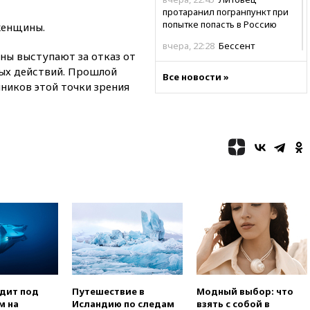
протаранил погранпункт при
попытке попасть в Россию
женщины.
вчера, 22:28
Бессент
ны выступают за отказ от
анонсировал скорое
ых действий. Прошлой
соглашение о прекращении
Все новости »
огня США и Ирана
ников этой точки зрения
вчера, 22:15
Три человека
получили ножевые ранения
при нападении в Чехии
вчера, 22:00
Путин поручил
выделить средства на новые
РЛС для Белгородской
области
вчера, 21:56
The Atlantic: Маск
отказал Украине в
использовании Starlink для
атак вглубь РФ
вчера, 21:35
После пожара на
складе в Брянске возбудили
одит под
Путешествие в
Модный выбор: что
уголовное дело
м на
Исландию по следам
взять с собой в