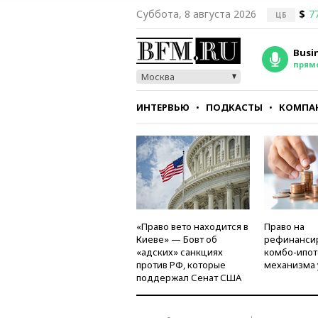
Суббота, 8 августа 2026
$
7
ЦБ
Busi
прям
Москва
ИНТЕРВЬЮ
ПОДКАСТЫ
КОМПА
СТИЛЬ
ТЕСТЫ
«Право вето находится в
Право на
Киеве» — Бовт об
рефинанси
«адских» санкциях
комбо-ипот
против РФ, которые
механизма 
поддержал Сенат США