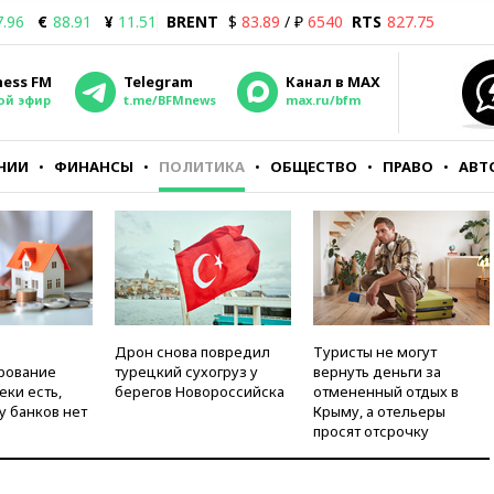
7.96
€
88.91
¥
11.51
BRENT
$
83.89
/ ₽
6540
RTS
827.75
ness FM
Telegram
Канал в MAX
ой эфир
t.me/BFMnews
max.ru/bfm
НИИ
ФИНАНСЫ
ПОЛИТИКА
ОБЩЕСТВО
ПРАВО
АВТ
Дрон снова повредил
Туристы не могут
рование
турецкий сухогруз у
вернуть деньги за
еки есть,
берегов Новороссийска
отмененный отдых в
у банков нет
Крыму, а отельеры
просят отсрочку