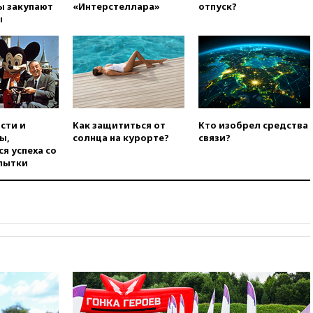
вчера, 21:26
Лидеры сборной
ы закупают
«Интерстеллара»
отпуск?
РФ по гимнастике получили
ы
официальный отказ в визах от
Хорватии
вчера, 21:15
Пентагон
опубликовал 16 новых видео с
НЛО
вчера, 21:00
На границе
Украины с Польшей скопилось
сти и
Как защититься от
Кто изобрел средства
свыше 6,5 тысячи грузовиков
ы,
солнца на курорте?
связи?
я успеха со
вчера, 20:53
Швыдкой:
пытки
«Интервидение» точно
пройдет в 2026 году
вчера, 20:45
ПВО за день
сбила еще 75 украинских
беспилотников над Россией
вчера, 20:35
Велосипедист
погиб при атаке FPV-дрона в
Белгородской области
вчера, 20:30
Лидию Невзорову
заочно арестовали по делу о