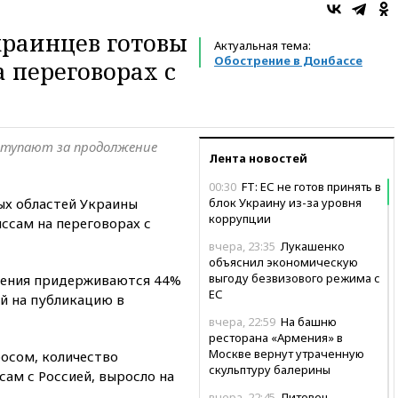
краинцев готовы
Актуальная тема:
Обострение в Донбассе
 переговорах с
тупают за продолжение
Лента новостей
00:30
FT: ЕС не готов принять в
ых областей Украины
блок Украину из-за уровня
коррупции
ссам на переговорах с
вчера, 23:35
Лукашенко
объяснил экономическую
выгоду безвизового режима с
зрения придерживаются 44%
ЕС
й на публикацию в
вчера, 22:59
На башню
ресторана «Армения» в
Москве вернут утраченную
осом, количество
скульптуру балерины
ам с Россией, выросло на
вчера, 22:45
Литовец