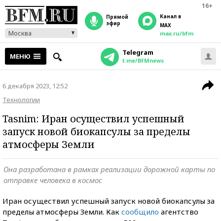
16+
Канал в
прямой
эфир
MAX
Москва
max.ru/bfm
Telegram
МЕНЮ
t.me/BFMnews
6 декабря 2023, 12:52
Технологии
Tasnim: Иран осуществил успешный
запуск новой биокапсулы за пределы
атмосферы Земли
Она разработана в рамках реализации дорожной карты по
отправке человека в космос
Иран осуществил успешный запуск новой биокапсулы за
пределы атмосферы Земли. Как
сообщило
агентство