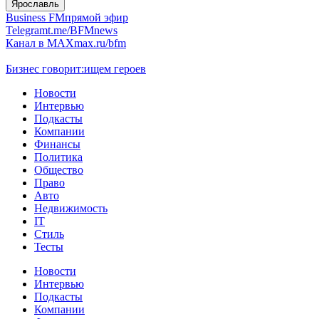
Ярославль
Business FM
прямой эфир
Telegram
t.me/BFMnews
Канал в MAX
max.ru/bfm
Бизнес говорит:
ищем героев
Новости
Интервью
Подкасты
Компании
Финансы
Политика
Общество
Право
Авто
Недвижимость
IT
Стиль
Тесты
Новости
Интервью
Подкасты
Компании