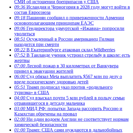
СМИ об истощении боеприпасов у США
09:36
Исландия и Черногория в 2028 году могут войти в
состав Евросоюза
09:18
Пашинян сообщил о приверженности Армении
основополагающим принципам ЕАЭС
09:06
Гендиректора удмуртской «Ижавиа» попросили
уволиться
08:51
Осужденный в России американец Гилман
находится при смерти
08:22
В Екатеринбурге атакован склад Wildberries
07:52
В Таиланде ученик устроил стрельбу в школе: есть
жертвы
07:00
Лесной пожар в 30 километрах от Ванкувера
привел к эвакуации жителей
06:00
Суд обязал Meta выплатить $567 млн по делу о
вреде психическому здоровью детей
05:51
Трамп подписал указ против «родильного
туризма» в США
04:00
Суд взыскал почти 5 млн рублей в пользу семьи
отравившегося в детсаду мальчика
03:00
МИД РФ: попытки Запада рассорить Россию и
Казахстан обречены на провал
02:00
Ни один водоем Англии не соответствует нормам
химической безопасности
01:00
Трамп: США сами нуждаются в дальнобойных