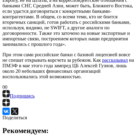
Европу, не на Штаты, а на корреспондентские отношения с
банками СНГ, Средней Азии, может быть, Ближнего Востока,
если удастся договориться с конкретными банками-
контрагентами. В общем, со всеми теми, кто не боится
вторичных санкций, готов работать с российскими банками,
используя, видимо, не SWIFT, а другие аналоги по
договоренности. Также это заточено на новые экспортные и
импортные связи, построением которых наши предприятия
занимались с прошлого года».
При этом сами российские банки с базовой лицензией вовсе
не спешат открывать корсчета за рубежом. Как
рассказывал
на
ПМЭФ в мае этого года зампред ЦБ Алексей Гузнов, лишь
около 20 небольших финансовых организаций
воспользовались этой возможностью.
0
0
Подпишись
Поделиться
Рекомендуем: