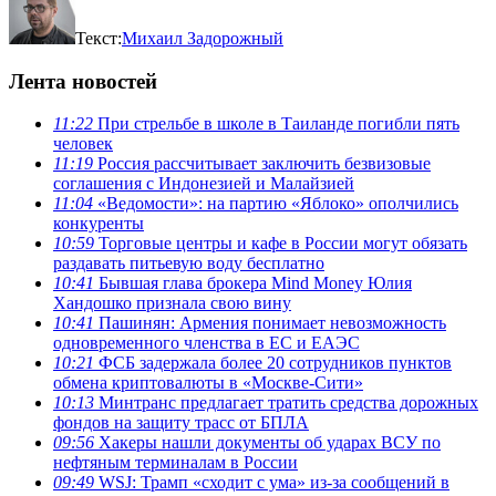
Текст:
Михаил Задорожный
Лента новостей
11:22
При стрельбе в школе в Таиланде погибли пять
человек
11:19
Россия рассчитывает заключить безвизовые
соглашения с Индонезией и Малайзией
11:04
«Ведомости»: на партию «Яблоко» ополчились
конкуренты
10:59
Торговые центры и кафе в России могут обязать
раздавать питьевую воду бесплатно
10:41
Бывшая глава брокера Mind Money Юлия
Хандошко признала свою вину
10:41
Пашинян: Армения понимает невозможность
одновременного членства в ЕС и ЕАЭС
10:21
ФСБ задержала более 20 сотрудников пунктов
обмена криптовалюты в «Москве-Сити»
10:13
Минтранс предлагает тратить средства дорожных
фондов на защиту трасс от БПЛА
09:56
Хакеры нашли документы об ударах ВСУ по
нефтяным терминалам в России
09:49
WSJ: Трамп «сходит с ума» из-за сообщений в