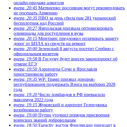
онлайн-продаже алкоголя
вчера, 20:45
Матвиенко: россиянам могут рекомендовать
не посещать Армению
вчера, 20:35
ПВО за день сбила еще 281 украинский
беспилотник над Россией
вчера, 20:27
Ямпольская призвала оптимизировать
олимпиады для поступления в вузы
вчера, 20:15
Минтранс предложил оплачивать защиту
дорог от БПЛА из средств на ремонт
вчера, 20:00
Зеленский 8 августа посетит Сербию с
официальным визитом
вчера, 19:58
В Госдуму будет внесен законопроект об
отмене ЕГЭ
вчера, 19:50
Аэропорты Сочи и Ярославля
приостановили работу
вчера, 19:35
WP: Трамп призвал доноров-
республиканцев поддержать Вэнса на выборах 2028
года
вчера, 19:20
Число ломбардов в РФ превысило
максимум 2022 года
вчера, 19:15
Жуковский и аэропорт Геленджика
возобновили работу
вчера, 19:00
Путин уточнил порядок присвоения
воинских званий добровольцам
вчера, 18:50
Euractiv: восток Финляндии приходит в