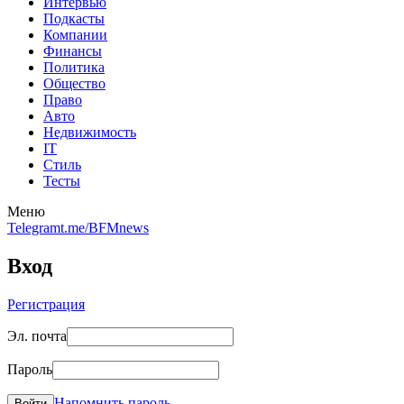
Интервью
Подкасты
Компании
Финансы
Политика
Общество
Право
Авто
Недвижимость
IT
Стиль
Тесты
Меню
Telegram
t.me/BFMnews
Вход
Регистрация
Эл. почта
Пароль
Напомнить пароль
Войти