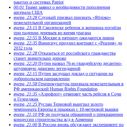
ракетах и системах Patriot
00:01
Трамп заявил о необходимости пополнения
арсенала США
вчера, 23:28
Слуцкий призвал признать «Яблоко»
нежелательной организацией
вчера, 23:15
В Смоленске ребенок и женщина погибли
при падении деревьев во время урагана
вчера, 22:55
В Москве в пятницу ожидаются ливни
вчера, 22:35
Винисиус продлил контракт с «Реалом» до
2032 года
вчера, 22:28
Отказаться от российского гражданства
станет значительно дороже
вчера, 22:20
Путин назвал 76-ю гвардейскую десантно-
штурмовую дивизию легендарной
вчера, 22:15
Путин заслушал доклад о ситуации на
добропольском направлении
вчера, 21:58
Генпрокуратура признала нежелательным в
РФ американский Human Rights Foundation
вчера, 21:35
«Аэрофлот» отменяет часть рейсов в Сочи
и Геленджик
вчера, 21:25
Руслан Терновой выиграл золото
чемпионата Европы в прыжках с 10-метровой вышки
вчера, 21:10
РФ не получала обращений о прекращении
концессии строительства ж/д в Армении
вчера, 21:00
В России вновь обсуждают эксперимент по