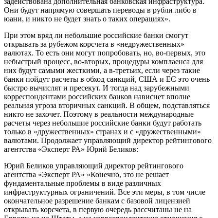
задействована дополнительная банковская инфраструктура.
Они будут напрямую совершать переводы в рубли либо в
юани, и никто не будет знать о таких операциях».
При этом вряд ли небольшие российские банки смогут
открывать за рубежом корсчета в «недружественных»
валютах. То есть они могут попробовать, но, во-первых, это
небыстрый процесс, во-вторых, процедуры комплаенса для
них будут самыми жесткими, а в-третьих, если через такие
банки пойдут расчеты в обход санкций, США и ЕС это очень
быстро вычислят и пресекут. И тогда над зарубежными
корреспондентами российских банков нависнет вполне
реальная угроза вторичных санкций. В общем, подставляться
никто не захочет. Поэтому в реальности международные
расчеты через небольшие российские банки будут работать
только в «дружественных» странах и с «дружественными»
валютами. Продолжает управляющий директор рейтингового
агентства «Эксперт РА» Юрий Беликов:
Юрий Беликов
управляющий директор рейтингового
агентства «Эксперт РА»
«Конечно, это не решает
фундаментальные проблемы в виде различных
инфраструктурных ограничений. Все эти меры, в том числе
окончательное разрешение банкам с базовой лицензией
открывать корсчета, в первую очередь рассчитаны не на