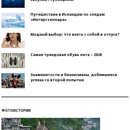
Путешествие в Исландию по следам
«Интерстеллара»
Модный выбор: что взять с собой в отпуск?
Самая трендовая обувь лета – 2026
Знаменитости и бизнесмены, добившиеся
успеха со второй попытки
Как защититься от солнца на курорте?
ФОТОИСТОРИИ
Кто изобрел средства связи?