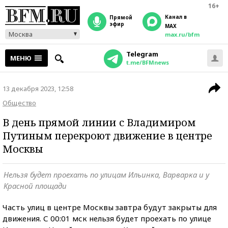
16+
Канал в
прямой
эфир
MAX
Москва
max.ru/bfm
Telegram
МЕНЮ
t.me/BFMnews
13 декабря 2023, 12:58
Общество
В день прямой линии с Владимиром
Путиным перекроют движение в центре
Москвы
Нельзя будет проехать по улицам Ильинка, Варварка и у
Красной площади
Часть улиц в центре Москвы завтра будут закрыты для
движения. С 00:01 мск нельзя будет проехать по улице