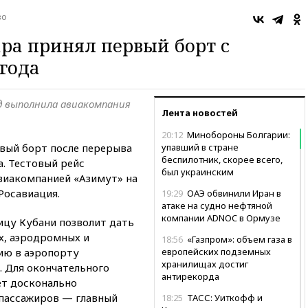
во
ра принял первый борт с
года
д выполнила авиакомпания
Лента новостей
20:12
Минобороны Болгарии:
вый борт после перерыва
упавший в стране
беспилотник, скорее всего,
а. Тестовый рейс
был украинским
виакомпанией «Азимут» на
Росавиация.
19:29
ОАЭ обвинили Иран в
атаке на судно нефтяной
компании ADNOC в Ормузе
ицу Кубани позволит дать
х, аэродромных и
18:56
«Газпром»: объем газа в
ию в аэропорту
европейских подземных
хранилищах достиг
. Для окончательного
антирекорда
ет досконально
 пассажиров — главный
18:25
ТАСС: Уиткофф и