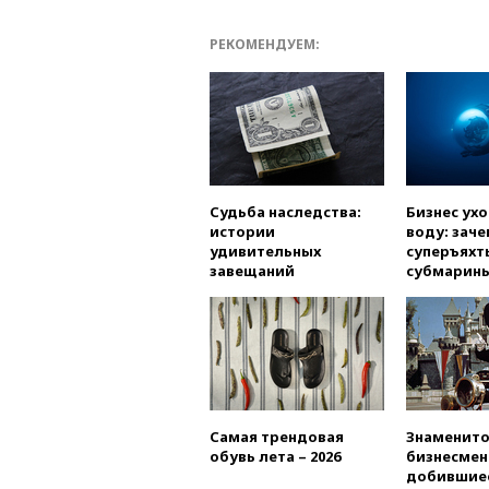
РЕКОМЕНДУЕМ:
Судьба наследства:
Бизнес ух
истории
воду: заче
удивительных
суперъяхт
завещаний
субмарин
Самая трендовая
Знаменито
обувь лета – 2026
бизнесмен
добившиес