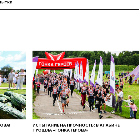
пытки
09:25
Ильский НПЗ на Кубани
загорелся после падения
обломков дрона
08:57
Собянин сообщил о
девяти БПЛА, сбитых на
подлете к Москве
08:42
Силы ПВО сбили почти
400 БПЛА над российскими
регионами
08:16
Лукашенко призвал
белорусов покупать избы в
селах
07:30
Нигерия стала
крупнейшим поставщиком
авиатоплива в Европу
06:30
США и Колумбия
обсуждают координацию
усилий против наркотрафика
ЛОВА!
ИСПЫТАНИЕ НА ПРОЧНОСТЬ: В АЛАБИНЕ
ПРОШЛА «ГОНКА ГЕРОЕВ»
05:30
ВМС Испании усилили
присутствие в Сеуте на фоне