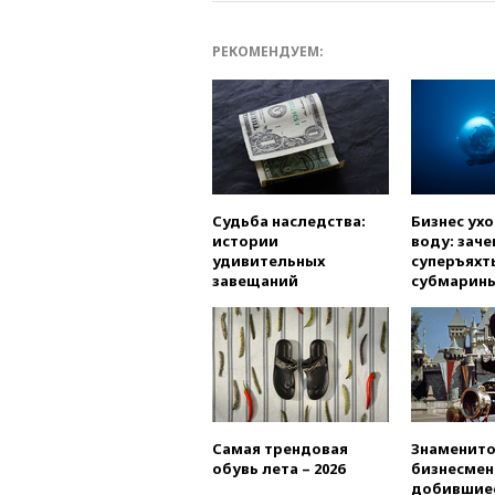
РЕКОМЕНДУЕМ:
Судьба наследства:
Бизнес ух
истории
воду: заче
удивительных
суперъяхт
завещаний
субмарин
Самая трендовая
Знаменито
обувь лета – 2026
бизнесмен
добившиес