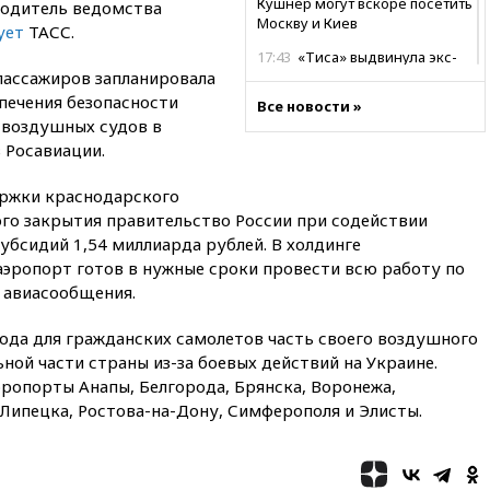
Кушнер могут вскоре посетить
водитель ведомства
Москву и Киев
ует
ТАСС.
17:43
«Тиса» выдвинула экс-
пассажиров запланировала
председателя Верховного
суда на пост президента
печения безопасности
Все новости »
Венгрии
 воздушных судов в
 Росавиации.
16:50
Politico: «Газовая
авантюра Германии ставит под
угрозу европейскую зиму»
ержки краснодарского
ого закрытия правительство России при содействии
16:16
Беспилотник взорвался
убсидий 1,54 миллиарда рублей. В холдинге
вблизи газопровода в
Болгарии
аэропорт готов в нужные сроки провести всю работу по
о авиасообщения.
15:25
При атаке БПЛА в
Белгородской области погиб
мирный житель
года для гражданских самолетов часть своего воздушного
ной части страны из-за боевых действий на Украине.
14:54
В Аргентине умер отец
ропорты Анапы, Белгорода, Брянска, Воронежа,
футболиста Лионеля Месси
 Липецка, Ростова-на-Дону, Симферополя и Элисты.
14:43
Турция ограничила
судоходство в Черном море
14:20
Генпрокурором США