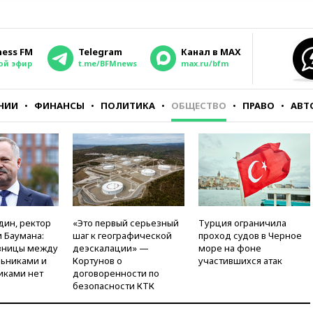
ness FM
Telegram
Канал в MAX
ой эфир
t.me/BFMnews
max.ru/bfm
НИИ
ФИНАНСЫ
ПОЛИТИКА
ОБЩЕСТВО
ПРАВО
АВТ
дин, ректор
«Это первый серьезный
Турция ограничила
 Баумана:
шаг к географической
проход судов в Черное
зницы между
деэскалации» —
море на фоне
ьниками и
Кортунов о
участившихся атак
иками нет
договоренности по
безопасности КТК