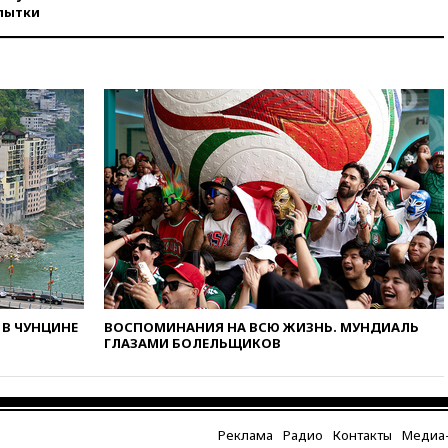
Москве вернут утраченную
пытки
скульптуру балерины
вчера, 22:45
Литовец
протаранил погранпункт при
попытке попасть в Россию
вчера, 22:28
Бессент
анонсировал скорое
соглашение о прекращении
огня США и Ирана
вчера, 22:15
Три человека
получили ножевые ранения
при нападении в Чехии
вчера, 22:00
Путин поручил
выделить средства на новые
РЛС для Белгородской
области
В ЧУНЦИНЕ
ВОСПОМИНАНИЯ НА ВСЮ ЖИЗНЬ. МУНДИАЛЬ
ГЛАЗАМИ БОЛЕЛЬЩИКОВ
вчера, 21:56
The Atlantic: Маск
отказал Украине в
использовании Starlink для
атак вглубь РФ
Реклама
Радио
Контакты
Медиа-
вчера, 21:35
После пожара на