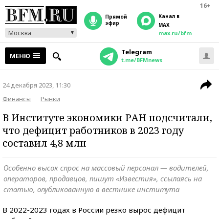
16+
Канал в
прямой
эфир
MAX
Москва
max.ru/bfm
Telegram
МЕНЮ
t.me/BFMnews
24 декабря 2023, 11:30
Финансы
Рынки
В Институте экономики РАН подсчитали,
что дефицит работников в 2023 году
составил 4,8 млн
Особенно высок спрос на массовый персонал — водителей,
операторов, продавцов, пишут «Известия», ссылаясь на
статью, опубликованную в вестнике института
В 2022-2023 годах в России резко вырос дефицит