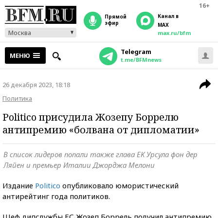
16+
Канал в
прямой
эфир
MAX
Москва
max.ru/bfm
Telegram
МЕНЮ
t.me/BFMnews
26 декабря 2023, 18:18
Политика
Politico присудила Жозепу Боррелю
антипремию «болвана от дипломатии»
В список лидеров попали также глава ЕК Урсула фон дер
Ляйен и премьер Италии Джорджа Мелони
Издание
Politico
опубликовало юмористический
антирейтинг года политиков.
Шеф дипслужбы ЕС Жозеп Боррель получил антипремию