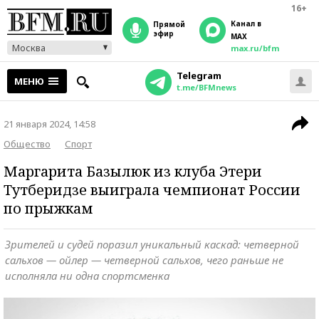
16+
Канал в
прямой
эфир
MAX
Москва
max.ru/bfm
Telegram
МЕНЮ
t.me/BFMnews
21 января 2024, 14:58
Общество
Спорт
Маргарита Базылюк из клуба Этери
Тутберидзе выиграла чемпионат России
по прыжкам
Зрителей и судей поразил уникальный каскад: четверной
сальхов — ойлер — четверной сальхов, чего раньше не
исполняла ни одна спортсменка