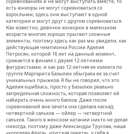
соревнованиях и не могут выступать вместе, то
есть юниоры не могут соревноваться со
взрослыми, здесь они выступают в одной
категории и могут друг с другом соревноваться.
Как известно, девочки-юниорки в маленьком
возрасте многие хорошо прыгают сложные
элементы, поэтому здесь как раз мы увидели, как
действующая чемпионка России Аделия
Петросян, которой 16 лет на данный момент,
сражается в финале с двумя 12-летними
фигуристками, и как раз 12-летняя ее коллега по
группе Маргарита Базылюк обыграла ее за счет
уникальных прыжков. Я бы не говорил, что это
Аделия ошиблась, просто у Базылюк реально
запредельная сложность, которая позволяет ей
набирать очень много баллов. Даже после
соревнований вне зачета она сделала каскад:
четвертной сальхов — ойлер — четвертной
сальхов. Такого в женском катании никто не делал
никогда, поэтому даже Александра Трусова, наша
«королева флага», «русская ракета», у себя в