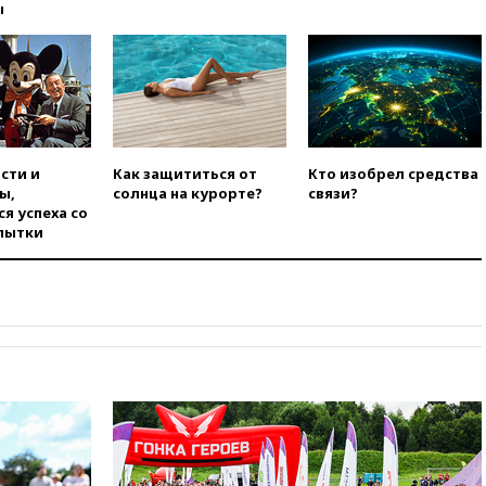
ы
официальный отказ в визах от
Хорватии
вчера, 21:15
Пентагон
опубликовал 16 новых видео с
НЛО
вчера, 21:00
На границе
Украины с Польшей скопилось
сти и
Как защититься от
Кто изобрел средства
свыше 6,5 тысячи грузовиков
ы,
солнца на курорте?
связи?
вчера, 20:53
Швыдкой:
я успеха со
«Интервидение» точно
пытки
пройдет в 2026 году
вчера, 20:45
ПВО за день
сбила еще 75 украинских
беспилотников над Россией
вчера, 20:35
Велосипедист
погиб при атаке FPV-дрона в
Белгородской области
вчера, 20:30
Лидию Невзорову
заочно арестовали по делу о
финансировании