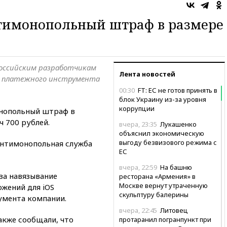
нтимонопольный штраф в размере
российским разработчикам
Лента новостей
ия платежного инструмента
00:30
FT: ЕС не готов принять в
блок Украину из-за уровня
коррупции
онопольный штраф в
ч 700 рублей.
вчера, 23:35
Лукашенко
объяснил экономическую
выгоду безвизового режима с
антимонопольная служба
ЕС
вчера, 22:59
На башню
 за навязывание
ресторана «Армения» в
Москве вернут утраченную
жений для iOS
скульптуру балерины
умента компании.
вчера, 22:45
Литовец
кже сообщали, что
протаранил погранпункт при