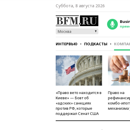
Суббота, 8 августа 2026
Busi
прям
Москва
ИНТЕРВЬЮ
ПОДКАСТЫ
КОМПА
СТИЛЬ
ТЕСТЫ
«Право вето находится в
Право на
Киеве» — Бовт об
рефинанси
«адских» санкциях
комбо-ипот
против РФ, которые
механизма 
поддержал Сенат США