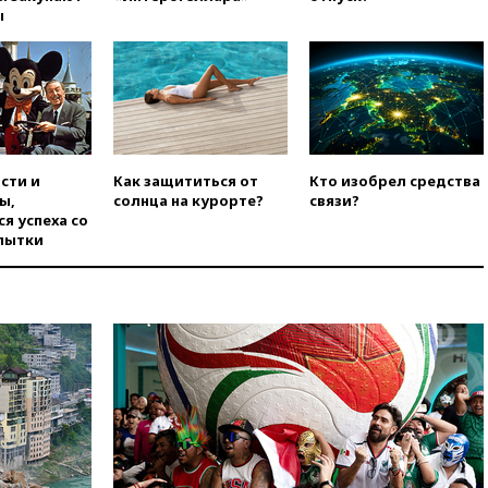
погибла во Французских
ы
Альпах
вчера, 19:00
Открытое
горение на складе в Брянске
ликвидировано
вчера, 18:55
Минобороны
отчиталось об ударах по двум
украинским сухогрузам в
сти и
Как защититься от
Кто изобрел средства
Черном море
ы,
солнца на курорте?
связи?
я успеха со
вчера, 18:47
Школьники из РФ
пытки
стали абсолютными
чемпионами на олимпиаде по
ИИ
вчера, 18:39
Два человека
погибли в результате удара
ВСУ по многоэтажке в Керчи
вчера, 18:25
Беспилотник
атаковал турецкий сухогруз у
побережья Новороссийска
вчера, 18:18
Товарооборот
Китая и России вырос в этом