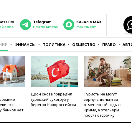
ness FM
Telegram
Канал в MAX
ой эфир
t.me/BFMnews
max.ru/bfm
НИИ
ФИНАНСЫ
ПОЛИТИКА
ОБЩЕСТВО
ПРАВО
АВТ
Дрон снова повредил
Туристы не могут
рование
турецкий сухогруз у
вернуть деньги за
еки есть,
берегов Новороссийска
отмененный отдых в
у банков нет
Крыму, а отельеры
просят отсрочку