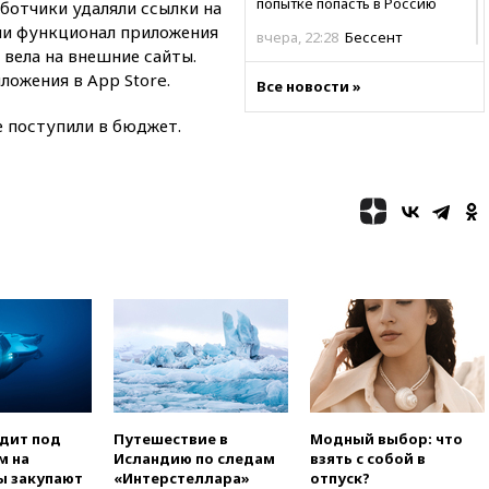
попытке попасть в Россию
ботчики удаляли ссылки на
ли функционал приложения
вчера, 22:28
Бессент
 вела на внешние сайты.
анонсировал скорое
соглашение о прекращении
ложения в App Store.
Все новости »
огня США и Ирана
е поступили в бюджет.
вчера, 22:15
Три человека
получили ножевые ранения
при нападении в Чехии
вчера, 22:00
Путин поручил
выделить средства на новые
РЛС для Белгородской
области
вчера, 21:56
The Atlantic: Маск
отказал Украине в
использовании Starlink для
атак вглубь РФ
вчера, 21:35
После пожара на
складе в Брянске возбудили
уголовное дело
одит под
Путешествие в
Модный выбор: что
м на
Исландию по следам
взять с собой в
вчера, 21:26
Лидеры сборной
ы закупают
«Интерстеллара»
отпуск?
РФ по гимнастике получили