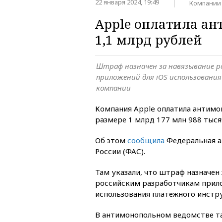
22 января 2024, 19:49
Компании
Apple оплатила а
1,1 млрд рублей
Штраф назначен за навязывание 
приложений для iOS использован
компании
Компания Apple оплатила антим
размере 1 млрд 177 млн 988 тыся
Об этом
сообщила
Федеральная 
России (ФАС).
Там указали, что штраф назначен
российским разработчикам прило
использования платежного инстр
В антимонопольном ведомстве та