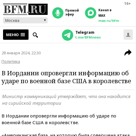
16+
Канал в
прямой
эфир
MAX
Москва
max.ru/bfm
Telegram
МЕНЮ
t.me/BFMnews
28 января 2024, 22:30
Политика
В Иордании опровергли информацию об
ударе по военной базе США в королевстве
Министр коммуникаций утверждает, что она находится
на сирийской территории
В Иордании опровергли информацию об ударе по
военной базе США в королевстве.
«Американская база, на которую была совершена атака,