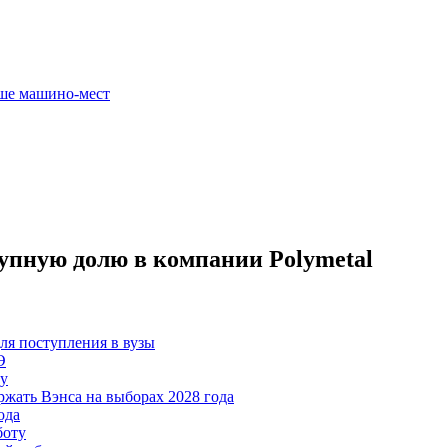
ьше машино-мест
упную долю в компании Polymetal
ля поступления в вузы
Э
ту
жать Вэнса на выборах 2028 года
ода
боту