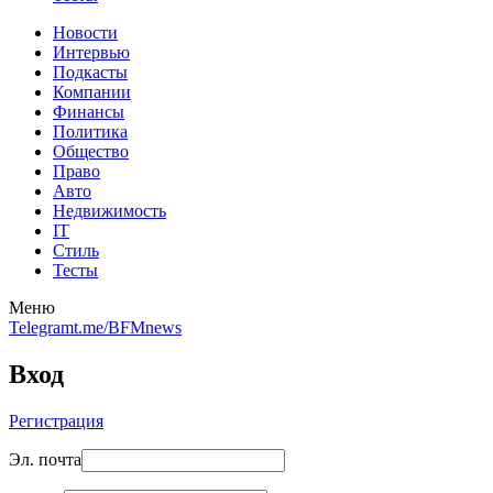
Новости
Интервью
Подкасты
Компании
Финансы
Политика
Общество
Право
Авто
Недвижимость
IT
Стиль
Тесты
Меню
Telegram
t.me/BFMnews
Вход
Регистрация
Эл. почта