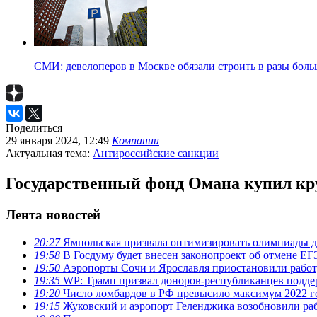
СМИ: девелоперов в Москве обязали строить в разы бол
Поделиться
29 января 2024, 12:49
Компании
Актуальная тема:
Антироссийские санкции
Государственный фонд Омана купил кр
Лента новостей
20:27
Ямпольская призвала оптимизировать олимпиады д
19:58
В Госдуму будет внесен законопроект об отмене ЕГ
19:50
Аэропорты Сочи и Ярославля приостановили рабо
19:35
WP: Трамп призвал доноров-республиканцев поддер
19:20
Число ломбардов в РФ превысило максимум 2022 г
19:15
Жуковский и аэропорт Геленджика возобновили ра