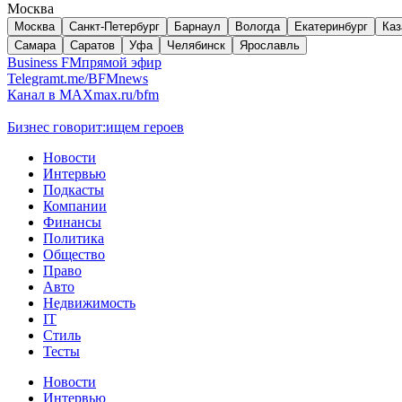
Москва
Москва
Санкт-Петербург
Барнаул
Вологда
Екатеринбург
Каз
Самара
Саратов
Уфа
Челябинск
Ярославль
Business FM
прямой эфир
Telegram
t.me/BFMnews
Канал в MAX
max.ru/bfm
Бизнес говорит:
ищем героев
Новости
Интервью
Подкасты
Компании
Финансы
Политика
Общество
Право
Авто
Недвижимость
IT
Стиль
Тесты
Новости
Интервью