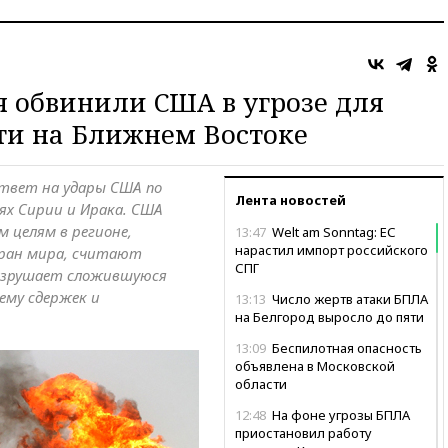
я обвинили США в угрозе для
ти на Ближнем Востоке
ответ на удары США по
Лента новостей
х Сирии и Ирака. США
 целям в регионе,
13:47
Welt am Sonntag: ЕС
нарастил импорт российского
тран мира, считают
СПГ
разрушает сложившуюся
ему сдержек и
13:13
Число жертв атаки БПЛА
на Белгород выросло до пяти
13:09
Беспилотная опасность
объявлена в Московской
области
12:48
На фоне угрозы БПЛА
приостановил работу