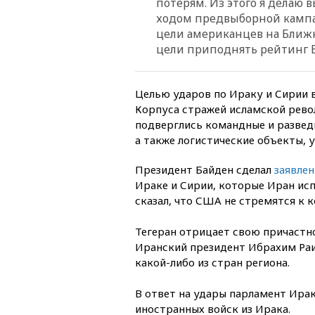
потерям. Из этого я делаю в
ходом предвыборной кампа
цели американцев на Ближне
цели приподнять рейтинг 
Целью ударов по Ираку и Сирии 
Корпуса стражей исламской рево
подверглись командные и развед
а также логистические объекты, 
Президент Байден сделал
заявлен
Ираке и Сирии, которые Иран исп
сказал, что США не стремятся к 
Тегеран отрицает свою причастн
Иранский президент Ибрахим Раи
какой-либо из стран региона.
В ответ на удары парламент Ира
иностранных войск из Ирака.