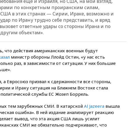
ебования еще и Израиля, но США, на мой взгляд,
вчера, 13:03
Испания ввела
погранконтроль для
арами по конкретным проиранским силам,
итальянских туристов
США в этих странах — Сирии, Ираке, возможно и
удар по Ирану трудно себе представить, и вряд
вчера, 12:27
Возгорание на
о вызовет ответные удары со стороны Ирана и по
Ильском НПЗ, вызванное
атакой БПЛА, потушили
 другим объектам».
вчера, 11:47
Суд оставил под
арестом Rolls-Royce блогера
Лерчек
ь, что действия американских военных будут
казал
министр обороны Ллойд Остин, «у нас есть
вчера, 11:07
При
лько раз, в зависимости от ситуации. У них большие
столкновении катера и лодки
ьше».
под Самарой погибли два
человека
 а Евросоюз призвал к сдержанности все стороны,
вчера, 10:27
Движение по
ирии и Ираку ситуация на Ближнем Востоке стала
трассе «Новороссия»
восстановлено
политической службы ЕС Жозеп Боррель.
вчера, 09:55
Силы ПВО
вных тем зарубежных СМИ. В катарской
Al Jazeera
вышла
перехватили за утро 85 БПЛА
ческая ошибка». В ней издание анализирует реакцию
над территорией РФ
делает вывод, что эта акция США лишь усилит
вчера, 09:25
Ильский НПЗ на
риканских СМИ же обязательно подчеркивают, что
Кубани загорелся после