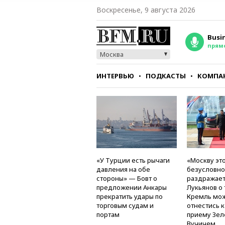
Воскресенье, 9 августа 2026
Busi
прям
Москва
ИНТЕРВЬЮ
ПОДКАСТЫ
КОМПА
СТИЛЬ
ТЕСТЫ
«У Турции есть рычаги
«Москву это
давления на обе
безусловно
стороны» — Бовт о
раздражае
предложении Анкары
Лукьянов о 
прекратить удары по
Кремль мо
торговым судам и
отнестись 
портам
приему Зел
Вучичем