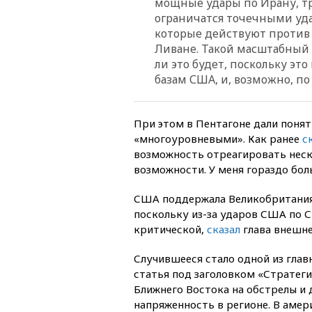
мощные удары по Ирану, тр
ограничатся точечными уд
которые действуют против 
Ливане. Такой масштабный 
ли это будет, поскольку эт
базам США, и, возможно, по
При этом в Пентагоне дали понят
«многоуровневыми». Как ранее
с
возможность отреагировать неско
возможности. У меня гораздо бол
США поддержала Великобритания,
поскольку из-за ударов США по С
критической,
сказал
глава внешне
Случившееся стало одной из гла
статья под заголовком «Стратеги
Ближнего Востока на обстрелы и 
напряженность в регионе. В аме