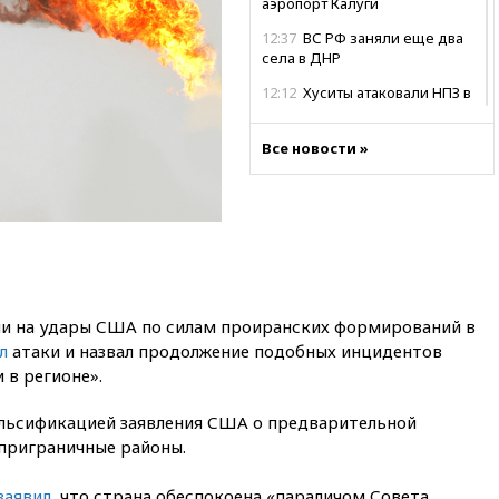
аэропорт Калуги
12:37
ВС РФ заняли еще два
села в ДНР
12:12
Хуситы атаковали НПЗ в
Саудовской Аравии
11:53
В Уфе украинский БПЛА
Все новости »
попал в стройку вместо
предприятия
11:11
Одесса осталась без
света и воды
10:53
Три человека погибли в
результате ночной атаки БПЛА
ВСУ на Белгород
ли на удары США по силам проиранских формирований в
л
атаки и назвал продолжение подобных инцидентов
10:31
ВС РФ ударили по
одесской портовой
 в регионе».
инфраструктуре
льсификацией заявления США о предварительной
10:10
Премьер Японии снова
 приграничные районы.
не упомянула, чья атомная
бомба разрушила Нагасаки
заявил
, что страна обеспокоена «параличом Совета