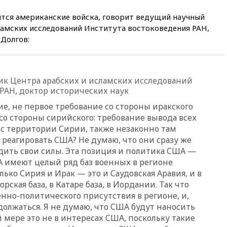
вчера, 16:50
Politico: «Газовая
авантюра Германии ставит под
ятся американские войска, говорит ведущий научный
угрозу европейскую зиму»
ламских исследований Института востоковедения РАН,
вчера, 16:16
Беспилотник
 Долгов:
взорвался вблизи
газопровода в Болгарии
вчера, 15:25
При атаке БПЛА в
Белгородской области погиб
к Центра арабских и исламских исследований
мирный житель
РАН, доктор исторических наук
вчера, 14:54
В Аргентине умер
ие, не первое требование со стороны иракского
отец футболиста Лионеля
 со стороны сирийского: требование вывода всех
Месси
с территории Сирии, также незаконно там
вчера, 14:43
Турция
 реагировать США? Не думаю, что они сразу же
ограничила судоходство в
дить свои силы. Эта позиция и политика США —
Черном море
А имеют целый ряд баз военных в регионе
вчера, 14:20
Генпрокурором
лько Сирия и Ирак — это и Саудовская Аравия, и в
США стал Тодд Бланш
ская база, в Катаре база, в Иордании. Так что
нно-политического присутствия в регионе, и,
вчера, 13:37
Пляжи
Геленджика закрыты из-за
должаться. Я не думаю, что США будут наносить
опасности БПЛА
 мере это не в интересах США, поскольку такие