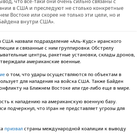
ывод, что все-таки они очень сильно связаны с
гражданства
нии в США и преследуют не столько конкретные
вчера, 20:12
Минобороны
м Востоке или скорее не только эти цели, но и
Болгарии: упавший в стране
Байдена внутри США».
беспилотник, скорее всего,
был украинским
вчера, 19:29
ОАЭ обвинили
в США назвали подразделение «Аль-Кудс» иранского
Иран в атаке на судно
люции и связанные с ним группировки. Обстрелу
нефтяной компании ADNOC в
ывательные центры, ракетные установки, склады дронов,
Ормузе
утверждали американские военные.
вчера, 18:56
«Газпром»: объем
газа в европейских подземных
ие
о том, что удары осуществляются по объектам в
хранилищах достиг
ользует для нападения на войска США. Также Байден
антирекорда
конфликту на Ближнем Востоке или где-либо еще в мире.
вчера, 18:25
ТАСС: Уиткофф и
Кушнер могут вскоре посетить
ость к нападению на американскую военную базу.
Москву и Киев
си подчеркнул, что Иран не представляет угрозы для
вчера, 17:43
«Тиса» выдвинула
экс-председателя Верховного
суда на пост президента
ка
призвал
страны международной коалиции к выводу
Венгрии