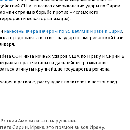
09:47
Два ребенка ранены в
 действий США, и назвал американские удары по Сирии
ходе атаки БПЛА на Белгород
армии страны в борьбе против «Исламского
09:09
Минобороны: за ночь
террористическая организация).
сбито 153 украинских БПЛА
08:50
Состояние здоровья
ли
нанесены вчера вечером по 85 целям в Ираке и Сирии
.
Джо Байдена ухудшилось
была предпринята в ответ на удар по американской базе
07:40
OpenAI приостановила
января.
выпуск модели Astra и-за
потенциальных рисков
вбеза ООН из-за ночных ударов США по Ираку и Сирии. В
ециально рассчитаны на дальнейшее разжигание
06:25
У берегов Италии
обнаружили затонувшее
азаться втянуты крупнейшие государства региона.
судно древнеримских времен
туация в регионе, рассуждает политолог и востоковед
05:10
«Одиссея» Нолана
собрала в мировом прокате
свыше $1 млрд
02:22
Собянин сообщил о
высоких темпах строительства
недвижимости в Москве
ействия Америки: это нарушение
01:20
Россиянин в среднем
съедает несколько арбузов за
тета Сирии, Ирака, это прямой вызов Ирану,