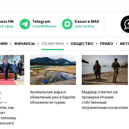
ness FM
Telegram
Канал в MAX
ой эфир
t.me/BFMnews
max.ru/bfm
НИИ
ФИНАНСЫ
ПОЛИТИКА
ОБЩЕСТВО
ПРАВО
АВТ
,
Аномальная жара и
Мадрид ответил на
,
обмеление рек в Европе
проверки Италии
т» —
обнажили историю
собственным
том, как
пограничным контролем
жет
к теплому
енского