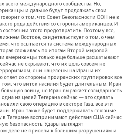
сезон
ах всего международного сообщества. Но,
ериканцы и дальше будут продолжать свои
00:25
В Красноярском крае
идут поиски семьи, пропавшей
 говорит о том, что Совет Безопасности ООН не в
во время сплава
акого рода действия со стороны американцев. И
 в состоянии этого предотвратить. Поэтому все,
вчера, 23:30
Жителя Нижнего
лижнем Востоке, свидетельствует о том, о чем
Тагила арестовали за реакции
в Теlegram
емя, что осыпается та система международных
оторая сложилась по итогам Второй мировой
вчера, 22:50
Российский
ми американцы только еще больше расшатывают
режиссер Кирилл Соколов
снимет триллер для Netflix
ейчас не скрывают, что их цель совсем не
ерроризмом, они нацелены на Иран и их
вчера, 22:20
Турция призвала
но ответ со стороны проиранских группировок все
к мораторию на удары по
торговым судам в Черном
 о том, что виток насилия будет длительным. Иран
море
 в большую войну, но Иран выражает солидарность
, одна из целей Тегерана сейчас — это сделать
вчера, 21:43
Экс-
председатель Верховного
ановили свою операцию в секторе Газа, все эти
суда Венгрии согласился стать
заны. Иран также будет поддерживать союзные
президентом республики
у в Тегеране воспринимают действия США сейчас
ную безопасность. Удары выглядят
вчера, 20:58
Финляндия
введет экзамен для
мом деле не привели к большим разрушениям и
претендентов на получение