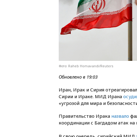
Фото: Raheb Homavandi/Reuters
Обновлено в 19:03
Иран, Ирак и Сирия отреагирова
Сирии и Ираке. МИД Ирана
осуди
«угрозой для мира и безопасности
Правительство Ирака
назвало
фа
координации с Багдадом атак на
В свою очередь, сирийский МИД