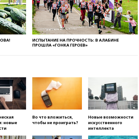
вагонов сошли с рельсов в
Оренбургской области
вчера, 22:22
Минфин: в июле
выросли нефтегазовые
доходы российского бюджета
ЛОВА!
ИСПЫТАНИЕ НА ПРОЧНОСТЬ: В АЛАБИНЕ
вчера, 22:15
Аксаков: ЦБ
ПРОШЛА «ГОНКА ГЕРОЕВ»
согласовал первый стандарт
исламского банкинга
вчера, 21:43
Организаторы
«Интервидения»
подтвердили, что конкурс
пройдет в Саудовской Аравии
вчера, 21:35
Машков: в РФ
подготовили концепцию
развития театрального
искусства до 2035 года
вчера, 21:21
Правительство
ческая
Во что вложиться,
Новые возможности
РФ разрешило продажу
: новые
чтобы не проиграть?
искусственного
бензина старых
сти
интеллекта
экологических классов