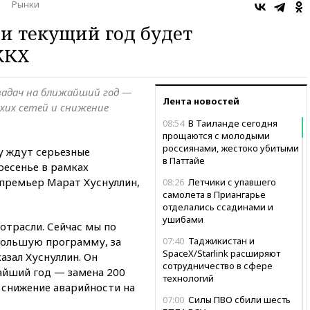
Рынки
ии текущий год будет
ЖКХ
задач на ближайший год —
Лента новостей
хих сетей и снижение
08:54
В Таиланде сегодня
прощаются с молодыми
россиянами, жестоко убитыми
у ждут серьезные
в Паттайе
ресенье в рамках
премьер Марат Хуснуллин,
08:26
Летчики с упавшего
самолета в Приангарье
отделались ссадинами и
ушибами
отрасли. Сейчас мы по
большую программу, за
07:40
Таджикистан и
SpaceX/Starlink расширяют
азал Хуснуллин. Он
сотрудничество в сфере
жайший год — замена 200
технологий
 снижение аварийности на
07:00
Силы ПВО сбили шесть