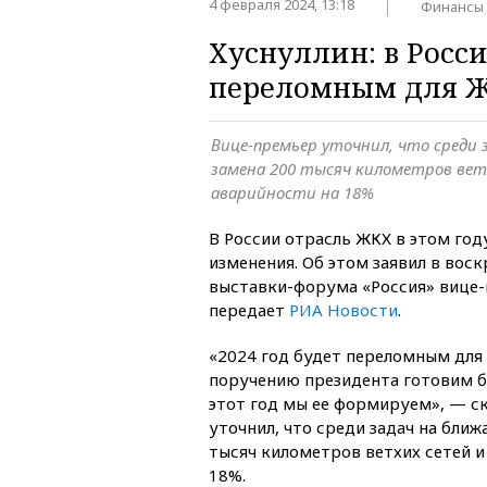
4 февраля 2024, 13:18
Финансы
Хуснуллин: в Росс
переломным для 
Вице-премьер уточнил, что среди 
замена 200 тысяч километров вет
аварийности на 18%
В России отрасль ЖКХ в этом год
изменения. Об этом заявил в воск
выставки-форума «Россия» вице-
передает
РИА Новости
.
«2024 год будет переломным для 
поручению президента готовим 
этот год мы ее формируем», — ск
уточнил, что среди задач на бли
тысяч километров ветхих сетей и
18%.