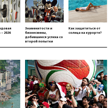
вчера, 21:15
Путин обсудил с
Машковым 150-летие Союза
театральных деятелей
вчера, 20:47
Newsweek:
«взрывная» диарея охватила
47 из 50 штатов США
ндовая
Знаменитости и
Как защититься от
 – 2026
бизнесмены,
солнца на курорте?
вчера, 20:35
ПВО за 12 часов
добившиеся успеха со
сбила 200 украинских
второй попытки
беспилотников
вчера, 20:20
Третий комплект
золотых медалей выиграли на
ЧЕ российские синхронистки
вчера, 20:15
ТАСС: жизни
главы «Уралдронзавода»
после взрыва ничего не
угрожает
вчера, 20:08
По всей Грузии
снова отключилось
электричество
вчера, 20:00
Зеленский связал
дефицит ракет с попыткой