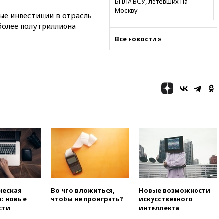
БПЛА ВСУ, летевших на
Москву
ые инвестиции в отрасль
 более полутриллиона
06:25
Золото подорожало до
$4350 за тройскую унцию
Все новости »
06:01
МИД РФ: Казахстан
понимает сущность киевского
режима
05:10
Дом детства Нила
Армстронга впервые за 38 лет
выставили на продажу
04:00
Мирошник: России стоит
быть готовой к продолжению
украинского конфликта
03:16
Трамп заявил, что
предпочел бы соглашение с
Ираном
02:06
Лантратова: судьба
сотни жителей Курской
ческая
Во что вложиться,
Новые возможности
области все еще неизвестна
: новые
чтобы не проиграть?
искусственного
сти
интеллекта
01:10
МИД РФ: ЕС пытается