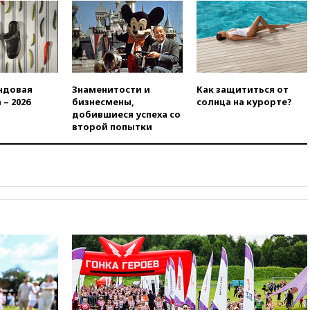
сохранить мобилизационный
ресурс для Украины
00:05
Девочка с «маской
Бэтмена» показала лицо
после последней операции
вчера, 23:35
Российского
ндовая
Знаменитости и
Как защититься от
историка Артема Кирпиченка
 – 2026
бизнесмены,
солнца на курорте?
арестовали в Израиле
добившиеся успеха со
второй попытки
вчера, 23:23
«Спартак»
разгромил «Оренбург» в
Кубке России
вчера, 23:00
Пост Дмитриева в
X о миграционном кризисе в
Сеуте набрал миллион
просмотров
вчера, 22:49
Минпромторг:
банкротство «Кванта» не
означает прекращения
производства телевизоров в
РФ
вчера, 22:35
Семь грузовых