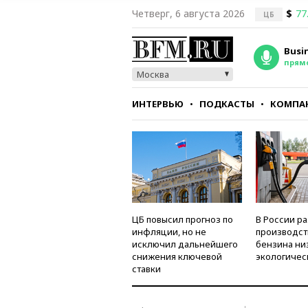
Четверг, 6 августа 2026
$
77
ЦБ
Busi
прям
Москва
ИНТЕРВЬЮ
ПОДКАСТЫ
КОМПА
СТИЛЬ
ТЕСТЫ
ЦБ повысил прогноз по
В России р
инфляции, но не
производст
исключил дальнейшего
бензина ни
снижения ключевой
экологичес
ставки