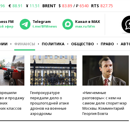
.96
€
88.91
¥
11.51
BRENT
$
83.89
/ ₽
6540
RTS
827.75
ness FM
Telegram
Канал в MAX
ой эфир
t.me/BFMnews
max.ru/bfm
НИИ
ФИНАНСЫ
ПОЛИТИКА
ОБЩЕСТВО
ПРАВО
АВТ
азрешили
Генпрокуратуре
«Никчемные
во и продажу
передали дело о
разговоры»: с кем на
зких
прошлогодней атаке
самом деле спорит мэр
ких классов
дронов на военные
Москвы. Комментарий
аэродромы
Георгия Бовта