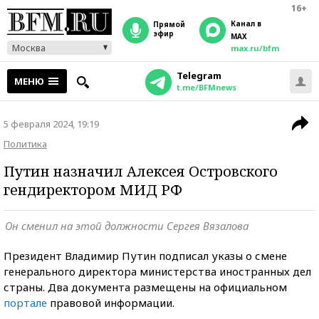
16+
Канал в
прямой
эфир
MAX
Москва
max.ru/bfm
Telegram
МЕНЮ
t.me/BFMnews
5 февраля 2024, 19:19
Политика
Путин назначил Алексея Островского
гендиректором МИД РФ
Он сменил на этой должности Сергея Вязалова
Президент Владимир Путин подписал указы о смене
генерального директора министерства иностранных дел
страны.
Два документа размещены на официальном
портале
правовой информации.