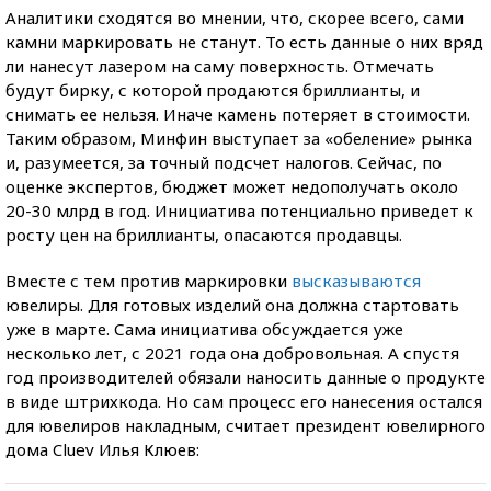
Аналитики сходятся во мнении, что, скорее всего, сами
камни маркировать не станут. То есть данные о них вряд
ли нанесут лазером на саму поверхность. Отмечать
будут бирку, с которой продаются бриллианты, и
снимать ее нельзя. Иначе камень потеряет в стоимости.
Таким образом, Минфин выступает за «обеление» рынка
и, разумеется, за
точный
подсчет налогов. Сейчас, по
оценке эксперто
в
, бюджет может недополучать около
20-30
млрд
в год. Инициатива потенциально приведет к
росту цен на бриллианты, опасаются продавцы.
Вместе с тем против маркировки
высказываются
ювелиры. Для готовых изделий она должна стартовать
уже в марте. Сама инициатива обсуждается уже
несколько лет, с 2021 года она добровольная. А спустя
год производителей обязали
наносить
данные о продукте
в виде штрихкода. Но сам процесс его нанесения остался
для ювелиров накладным, считает президент ювелирного
дома Cluev Илья Клюев: