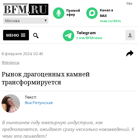
16+
Канал в
прямой
эфир
MAX
Москва
max.ru/bfm
Telegram
МЕНЮ
t.me/BFMnews
8 февраля 2024, 02:40
Финансы
Рынок драгоценных камней
трансформируется
Текст:
Яна Ретунская
В нынешнем году ювелирную индустрию, как
предполагается, ожидают сразу несколько нововведений. К
чему это приведет?