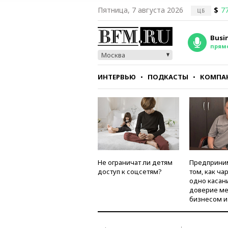
Пятница, 7 августа 2026
$
77
ЦБ
Busi
прям
Москва
ИНТЕРВЬЮ
ПОДКАСТЫ
КОМПА
СТИЛЬ
ТЕСТЫ
Не ограничат ли детям
Предприни
доступ к соцсетям?
том, как ча
одно касан
доверие м
бизнесом и