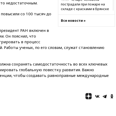
это недостаточным.
пострадали при пожаре на
складе с красками в Брянске
повысили со 100 тысяч до
15:15
«Аэрофлот» с 1 октября
Все новости »
возобновит ежедневные
рейсы в Абу-Даби
президент РАН включен в
14:52
Турция, Саудовская
и. Он пояснил, что
Аравия и Пакистан
грировать в процесс
объединились в военный
. Работы ученых, по его словам, служат становлению
альянс
14:39
Экс-издатель Popcorn
Books получил условный срок
должна сохранять самодостаточность во всех ключевых
по делу о пропаганде ЛГБТ
мировать глобальную повестку развития. Важно
14:34
Минпромторг не
енции, чтобы создавать равноправные международные
намерен сокращать перечень
товаров для параллельного
импорта
14:14
Роспотребнадзор
одобрил открытие сезона на
105 пляжах в Анапе
14:09
Глава Тувы включил