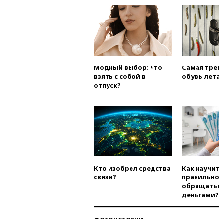
Модный выбор: что
Самая тре
взять с собой в
обувь лета
отпуск?
Кто изобрел средства
Как научи
связи?
правильно
обращатьс
деньгами?