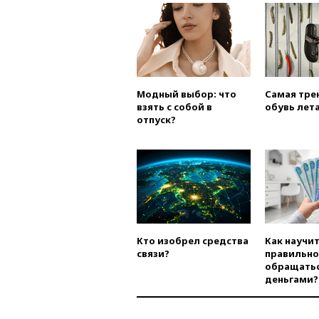
Модный выбор: что
Самая тре
взять с собой в
обувь лета
отпуск?
Кто изобрел средства
Как научи
связи?
правильно
обращатьс
деньгами?