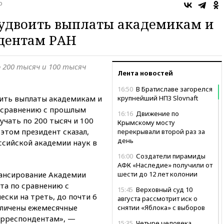
о
удвоить выплаты академикам и
дентам РАН
 200 тысяч и 100 тысяч
Лента новостей
16:50
В Братиславе загорелся
ить выплаты академикам и
крупнейший НПЗ Slovnaft
 сравнению с прошлым
16:16
Движение по
учать по 200 тысяч и 100
Крымскому мосту
 этом президент сказал,
перекрывали второй раз за
день
ссийской академии наук в
16:00
Создатели пирамиды
АФК «Наследие» получили от
нансирование Академии
шести до 12 лет колонии
та по сравнению с
15:45
Верховный суд 10
ски на треть, до почти 6
августа рассмотрит иск о
величены ежемесячные
снятии «Яблока» с выборов
орреспондентам», —
15:35
Четыре человека