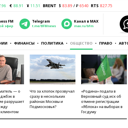
.96
€
88.91
¥
11.51
BRENT
$
83.89
/ ₽
6540
RTS
827.75
ness FM
Telegram
Канал в MAX
ой эфир
t.me/BFMnews
max.ru/bfm
НИИ
ФИНАНСЫ
ПОЛИТИКА
ОБЩЕСТВО
ПРАВО
АВТ
матель — о
Что за хлопок прозвучал
«Родина» подала в
рджбэк в
сразу в нескольких
Верховный суд иск об
ие разрушает
районах Москвы и
отмене регистрации
ежду
Подмосковья?
«Яблока» на выборах в
 клиентом
Госдуму