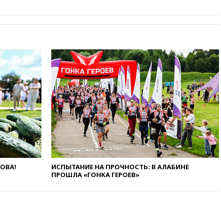
крокодила, лису и других
животных
12:51
Россия планирует
запустить групповые
безвизовые турпоездки для
Вьетнама
12:36
Экспорт растворимого
кофе из России достиг
рекордных показателей
12:30
Российские войска
взяли под контроль село
Анискино в Харьковской
области
12:15
Минцифры РФ не
планирует вводить
ограничения на доступ детей
ЛОВА!
ИСПЫТАНИЕ НА ПРОЧНОСТЬ: В АЛАБИНЕ
в соцсети
ПРОШЛА «ГОНКА ГЕРОЕВ»
11:58
Резаи: Иран не допустит
открытия второго маршрута в
Ормузском проливе