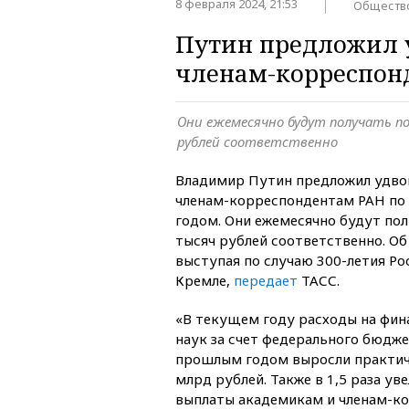
8 февраля 2024, 21:53
Обществ
Путин предложил 
членам-корреспон
Они ежемесячно будут получать по
рублей соответственно
Владимир Путин предложил удво
членам-корреспондентам РАН по
годом. Они ежемесячно будут пол
тысяч рублей соответственно. Об
выступая по случаю 300-летия Ро
Кремле,
передает
ТАСС.
«В текущем году расходы на фи
наук за счет федерального бюдже
прошлым годом выросли практиче
млрд рублей. Также в 1,5 раза у
выплаты академикам и членам-к