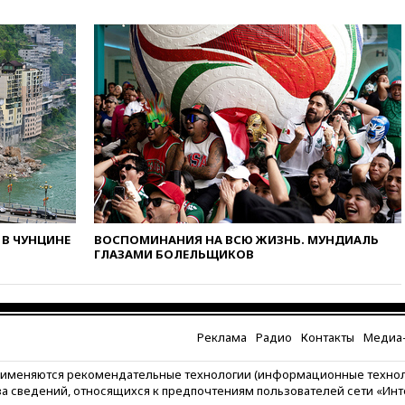
10:59
Торговые центры и кафе
в России могут обязать
раздавать питьевую воду
бесплатно
10:41
Бывшая глава брокера
Mind Money Юлия Хандошко
признала свою вину
10:41
Пашинян: Армения
понимает невозможность
одновременного членства в
ЕС и ЕАЭС
10:21
ФСБ задержала более
В ЧУНЦИНЕ
ВОСПОМИНАНИЯ НА ВСЮ ЖИЗНЬ. МУНДИАЛЬ
20 сотрудников пунктов
ГЛАЗАМИ БОЛЕЛЬЩИКОВ
обмена криптовалюты в
«Москве-Сити»
10:13
Минтранс предлагает
тратить средства дорожных
фондов на защиту трасс от
Реклама
Радио
Контакты
Медиа-
БПЛА
рименяются рекомендательные технологии (информационные техно
09:56
Хакеры нашли
за сведений, относящихся к предпочтениям пользователей сети «Ин
документы об ударах ВСУ по