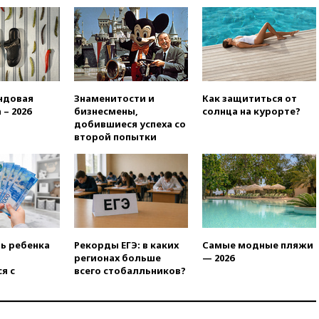
11:48
Жители Москвы и
Подмосковья сообщили о
громких взрывах
11:41
ТПП предлагает
изменить процедуру
банкротства для
пострадавших от атак БПЛА
ндовая
Знаменитости и
Как защититься от
продавцов
 – 2026
бизнесмены,
солнца на курорте?
11:38
Шадаев исключил
добившиеся успеха со
запуск мессенджера на
второй попытки
«Госуслугах»
11:22
При стрельбе в школе в
Таиланде погибли пять
человек
11:19
Россия рассчитывает
заключить безвизовые
соглашения с Индонезией и
ть ребенка
Рекорды ЕГЭ: в каких
Самые модные пляжи
Малайзией
регионах больше
— 2026
я с
всего стобалльников?
11:04
«Ведомости»: на партию
«Яблоко» ополчились
конкуренты