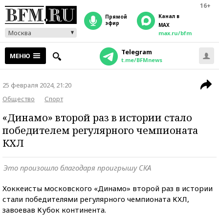
16+
Канал в
прямой
эфир
MAX
Москва
max.ru/bfm
Telegram
МЕНЮ
t.me/BFMnews
25 февраля 2024, 21:20
Общество
Спорт
«Динамо» второй раз в истории стало
победителем регулярного чемпионата
КХЛ
Это произошло благодаря проигрышу СКА
Хоккеисты московского «Динамо» второй раз в истории
стали победителями регулярного чемпионата КХЛ,
завоевав Кубок континента.