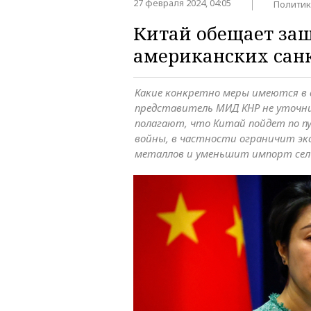
27 февраля 2024, 04:05
Политик
Китай обещает защ
американских санк
Какие конкретно меры имеются в 
представитель МИД КНР не уточни
полагают, что Китай пойдет по п
войны, в частности ограничит эк
металлов и уменьшит импорт сел