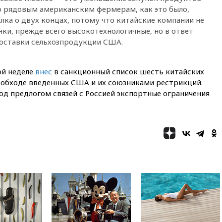
19:35
Зеленский впервые
о рядовым американским фермерам, как это было,
совершил официальный визит
алка о двух концах, потому что китайские компании не
в Сербию
ки, прежде всего высокотехнологичные, но в ответ
19:19
Россиянка погибла во
поставки сельхозпродукции США.
Французских Альпах
19:00
Открытое горение на
ой неделе
внес
в санкционный список шесть китайских
складе в Брянске
 обходе введенных США и их союзниками рестрикций.
ликвидировано
од предлогом связей с Россией экспортные ограничения
18:55
Минобороны отчиталось
об ударах по двум украинским
сухогрузам в Черном море
18:47
Школьники из РФ стали
абсолютными чемпионами на
олимпиаде по ИИ
18:39
Два человека погибли в
результате удара ВСУ по
многоэтажке в Керчи
18:25
Беспилотник атаковал
турецкий сухогруз у
побережья Новороссийска