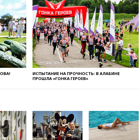
16:50
В Братиславе загорелся
крупнейший НПЗ Slovnaft
16:45
«Яблоко» подаст иск к
депутату Госдумы Алексею
Журавлеву
16:35
Мельникова и еще
шесть гимнастов сборной
России не получили визы на
ЧЕ
16:16
Движение по
Крымскому мосту
ЛОВА!
ИСПЫТАНИЕ НА ПРОЧНОСТЬ: В АЛАБИНЕ
перекрывали второй раз за
ПРОШЛА «ГОНКА ГЕРОЕВ»
день
16:00
Создатели пирамиды
АФК «Наследие» получили от
шести до 12 лет колонии
15:45
Верховный суд 10
августа рассмотрит иск о
снятии «Яблока» с выборов
15:35
Четыре человека
пострадали при пожаре на