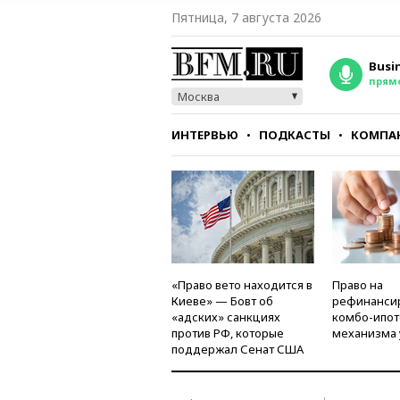
Пятница, 7 августа 2026
Busi
прям
Москва
ИНТЕРВЬЮ
ПОДКАСТЫ
КОМПА
СТИЛЬ
ТЕСТЫ
«Право вето находится в
Право на
Киеве» — Бовт об
рефинанси
«адских» санкциях
комбо-ипот
против РФ, которые
механизма 
поддержал Сенат США