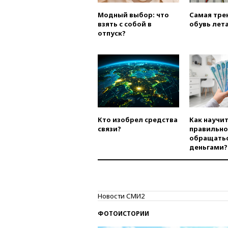
Модный выбор: что
Самая тре
взять с собой в
обувь лета
отпуск?
Кто изобрел средства
Как научи
связи?
правильно
обращатьс
деньгами?
Новости СМИ2
ФОТОИСТОРИИ