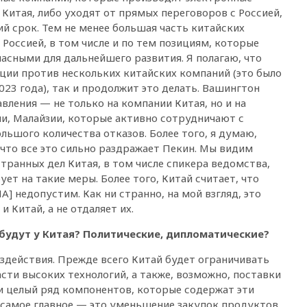
20:35
Велосипедист погиб при
 Китая, либо уходят от прямых переговоров с Россией,
атаке FPV-дрона в
ий срок. Тем не менее большая часть китайских
Белгородской области
Россией, в том числе и по тем позициям, которые
20:30
Лидию Невзорову
асными для дальнейшего развития. Я полагаю, что
заочно арестовали по делу о
ции против нескольких китайских компаний (это было
финансировании
2023 года), так и продолжит это делать. Вашингтон
экстремизма
вления — не только на компании Китая, но и на
20:20
Суд США постановил
и, Малайзии, которые активно сотрудничают с
остановить строительство
льшого количества отказов. Более того, я думаю,
бального зала в Белом доме
 что все это сильно раздражает Пекин. Мы видим
20:15
Сенат США одобрил
транных дел Китая, в том числе спикера ведомства,
ужесточение санкций против
ет на такие меры. Более того, Китай считает, что
России и Ирана
] недопустим. Как ни странно, на мой взгляд, это
20:00
СК возбудил дело
 Китай, а не отдаляет их.
против журналистки Катерины
Гордеевой о фейках о ВС
будут у Китая? Политические, дипломатические?
России
здействия. Прежде всего Китай будет ограничивать
19:45
ISU предоставил
нейтральный статус
сти высоких технологий, а также, возможно, поставки
фигуристкам Валиевой и
и целый ряд компонентов, которые содержат эти
Трусовой
 самое главное — это уменьшение закупок продуктов