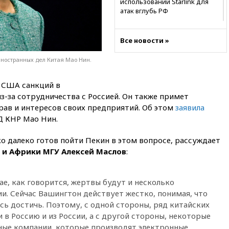
использовании Starlink для
атак вглубь РФ
21:35
После пожара на складе
в Брянске возбудили
Все новости »
уголовное дело
ностранных дел Китая Мао Нин.
21:26
Лидеры сборной РФ по
гимнастике получили
официальный отказ в визах от
 США санкций в
Хорватии
-за сотрудничества с Россией. Он также примет
21:15
Пентагон опубликовал
ав и интересов своих предприятий. Об этом
заявила
16 новых видео с НЛО
 КНР Мао Нин.
21:00
На границе Украины с
Польшей скопилось свыше 6,5
ко далеко готов пойти Пекин в этом вопросе, рассуждает
тысячи грузовиков
 и Африки МГУ Алексей Маслов
:
20:53
Швыдкой:
«Интервидение» точно
ае, как говорится, жертвы будут и несколько
пройдет в 2026 году
и. Сейчас Вашингтон действует жестко, понимая, что
20:45
ПВО за день сбила еще
сь достичь. Поэтому, с одной стороны, ряд китайских
75 украинских беспилотников
 в Россию и из России, а с другой стороны, некоторые
над Россией
ные компании, которые производят электронные