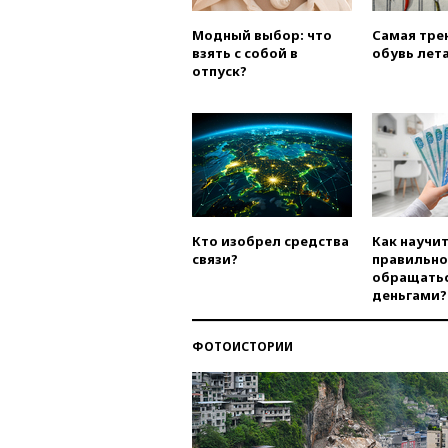
Модный выбор: что
Самая тре
взять с собой в
обувь лета
отпуск?
Кто изобрел средства
Как научи
связи?
правильно
обращатьс
деньгами?
ФОТОИСТОРИИ