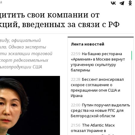
а
итить свои компании от
ций, введенных за связи с РФ
виду, официальный
Лента новостей
ла. Однако эксперты
ути эскалации торговой
22:59
На башню ресторана
«Армения» в Москве вернут
спорт редкоземельных
утраченную скульптуру
ьхозпродукции США
балерины
22:28
Бессент анонсировал
скорое соглашение о
прекращении огня США и
Ирана
22:00
Путин поручил выделить
средства на новые РЛС для
Белгородской области
21:56
The Atlantic: Маск
отказал Украине в