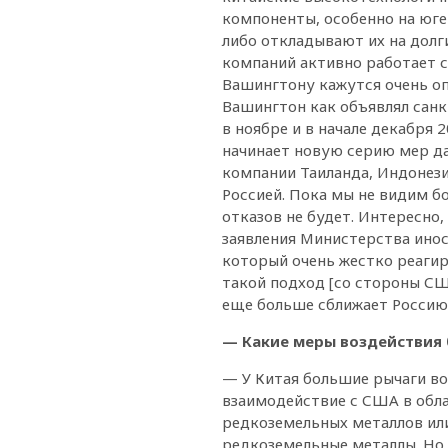
компоненты, особенно на юге
либо откладывают их на долг
компаний активно работает с 
Вашингтону кажутся очень оп
Вашингтон как объявлял санк
в ноябре и в начале декабря 
начинает новую серию мер да
компании Таиланда, Индонези
Россией. Пока мы не видим бо
отказов не будет. Интересно,
заявления Министерства инос
который очень жестко реагиру
такой подход [со стороны США
еще больше сближает Россию и
— Какие меры воздействия 
— У Китая большие рычаги во
взаимодействие с США в обла
редкоземельных металлов ил
редкоземельные металлы. Но