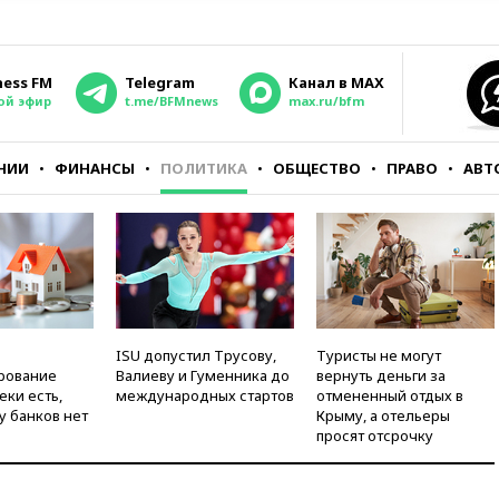
ness FM
Telegram
Канал в MAX
ой эфир
t.me/BFMnews
max.ru/bfm
НИИ
ФИНАНСЫ
ПОЛИТИКА
ОБЩЕСТВО
ПРАВО
АВТ
ISU допустил Трусову,
Туристы не могут
рование
Валиеву и Гуменника до
вернуть деньги за
еки есть,
международных стартов
отмененный отдых в
у банков нет
Крыму, а отельеры
просят отсрочку