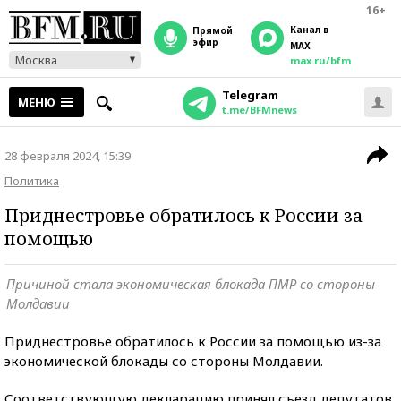
16+
Канал в
прямой
эфир
MAX
Москва
max.ru/bfm
Telegram
МЕНЮ
t.me/BFMnews
28 февраля 2024, 15:39
Политика
Приднестровье обратилось к России за
помощью
Причиной стала экономическая блокада ПМР со стороны
Молдавии
Приднестровье обратилось к России за помощью из-за
экономической блокады со стороны Молдавии.
Соответствующую декларацию принял съезд депутатов.