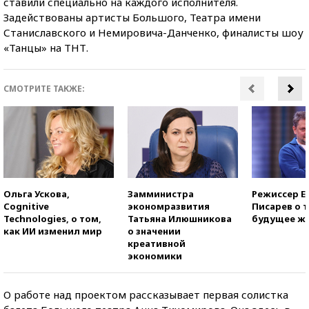
ставили специально на каждого исполнителя.
Задействованы артисты Большого, Театра имени
Станиславского и Немировича-Данченко, финалисты шоу
«Танцы» на ТНТ.
СМОТРИТЕ ТАКЖЕ:
Ольга Ускова,
Замминистра
Режиссер Е
Cognitive
экономразвития
Писарев о т
Technologies, о том,
Татьяна Илюшникова
будущее ж
как ИИ изменил мир
о значении
креативной
экономики
О работе над проектом
рассказывает
первая солистка