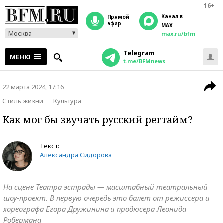
16+
Канал в
прямой
эфир
MAX
Москва
max.ru/bfm
Telegram
МЕНЮ
t.me/BFMnews
22 марта 2024, 17:16
Стиль жизни
Культура
Как мог бы звучать русский регтайм?
Текст:
Александра Сидорова
На сцене Театра эстрады — масштабный театральный
шоу-проект. В первую очередь это балет от режиссера и
хореографа Егора Дружинина и продюсера Леонида
Робермана