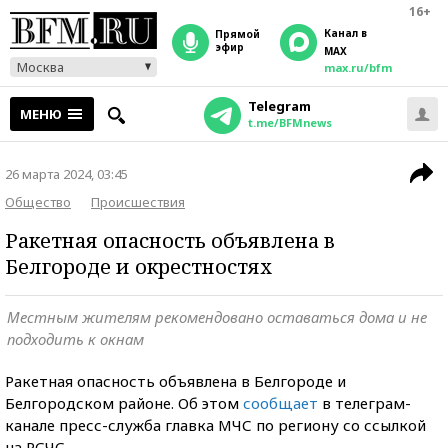
16+
Канал в
прямой
эфир
MAX
Москва
max.ru/bfm
Telegram
МЕНЮ
t.me/BFMnews
26 марта 2024, 03:45
Общество
Происшествия
Ракетная опасность объявлена в
Белгороде и окрестностях
Местным жителям рекомендовано оставаться дома и не
подходить к окнам
Ракетная опасность объявлена в Белгороде и
Белгородском районе. Об этом
сообщает
в телеграм-
канале пресс-служба главка МЧС по региону со ссылкой
на РСЧС.