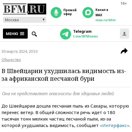
16+
Канал в
прямой
эфир
MAX
Москва
max.ru/bfm
Telegram
МЕНЮ
t.me/BFMnews
30 марта 2024, 20:53
Общество
В Швейцарии ухудшилась видимость из-
за африканской песчаной бури
Она не представляет опасности для здоровья людей
До Швейцарии дошла песчаная пыль из Сахары, которую
перенес ветер. В общей сложности речь идет о 180
тысячах тонн мелких частиц песчаной пыли, из-за
которой ухудшилась видимость, сообщает
«Интерфакс»
.