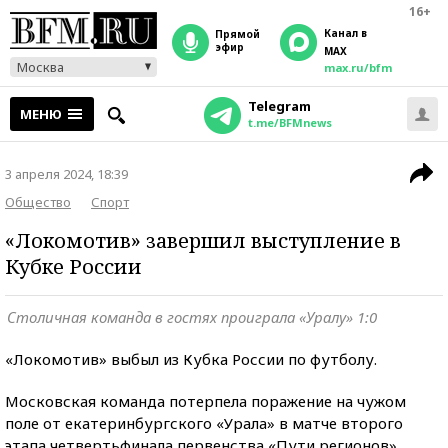
16+
Канал в
прямой
эфир
MAX
Москва
max.ru/bfm
Telegram
МЕНЮ
t.me/BFMnews
3 апреля 2024, 18:39
Общество
Спорт
«Локомотив» завершил выступление в
Кубке России
Столичная команда в гостях проиграла «Уралу» 1:0
«Локомотив» выбыл из Кубка России по футболу.
Московская команда потерпела поражение на чужом
поле от екатеринбургского «Урала» в матче второго
этапа четвертьфинала первенства «Пути регионов».