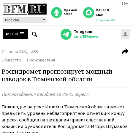
16+
Канал в
прямой
эфир
MAX
Москва
max.ru/bfm
Telegram
МЕНЮ
t.me/BFMnews
7 апреля 2024, 14:55
Общество
Происшествия
Росгидромет прогнозирует мощный
паводок в Тюменской области
Пик наводнения ожидается 23-25 апреля
Половодье на реке Ишим в Тюменской области может
превысить уровень неблагоприятной отметки к концу
апреля, сообщил на заседании правительственной
комиссии руководитель Росгидромета Игорь Шумаков
Игорь Шумаков.