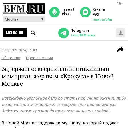
16+
Канал в
прямой
эфир
MAX
Москва
max.ru/bfm
Telegram
МЕНЮ
t.me/BFMnews
8 апреля 2024, 15:49
Общество
Происшествия
Задержан осквернивший стихийный
мемориал жертвам «Крокуса» в Новой
Москве
Возбуждено уголовное дело по статье об уничтожении либо
повреждении мемориальных сооружений или объектов.
Задержанному грозит до трех лет лишения свободы
В Новой Москве задержали мужчину, который поджог