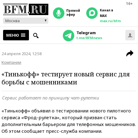
16+
Канал в
прямой
эфир
MAX
Москва
max.ru/bfm
Telegram
МЕНЮ
t.me/BFMnews
24 апреля 2024, 12:58
Компании
«Тинькофф» тестирует новый сервис для
борьбы с мошенниками
Сервис работает по принципу чат-рулетки
«Тинькофф» объявил о тестировании нового пилотного
сервиса «Фрод-рулетка», который призван стать
дополнительным барьером для телефонных мошенников.
Об этом сообщает пресс-служба компании.