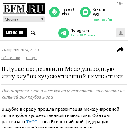
16+
Канал в
прямой
эфир
MAX
Москва
max.ru/bfm
Telegram
МЕНЮ
t.me/BFMnews
24 апреля 2024, 23:30
Общество
Спорт
В Дубае представили Международную
лигу клубов художественной гимнастики
Планируется, что в лиге будут участвовать гимнастки из
сильнейших клубов мира
В Дубае в среду прошла презентация Международной
лиги клубов художественной гимнастики. Об этом
рассказала
ТАСС
глава Всероссийской федерации
художественной гимнастики Ирина Винер.