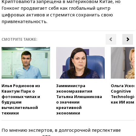
Криптовалюта запрещена в материковом Китае, но
Гонконг продвигает себя как глобальный центр
цифровых активов и стремится сохранить свою
привлекательность.
СМОТРИТЕ ТАКЖЕ:
Илья Родионов из
Замминистра
Ольга Усков
Квантум Парк о
экономразвития
Cognitive
фотонных чипах и
Татьяна Илюшникова
Technologie
будущем
о значении
как ИИ изм
вычислительной
креативной
техники
экономики
По мнению экспертов, в долгосрочной перспективе