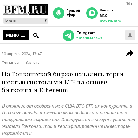
16+
Канал в
прямой
эфир
MAX
Москва
max.ru/bfm
Telegram
МЕНЮ
t.me/BFMnews
30 апреля 2024, 13:47
Финансы
Валюта
На Гонконгской бирже начались торги
шестью спотовыми ETF на основе
биткоина и Ethereum
В отличие от одобренных в США BTC-ETF, их конкуренты в
Гонконге обладают механизмом подписки и погашения в
натуральном выражении. Инструменты могут купить как
жители Гонконга, так и квалифицированные инвесторы-
нерезиденты