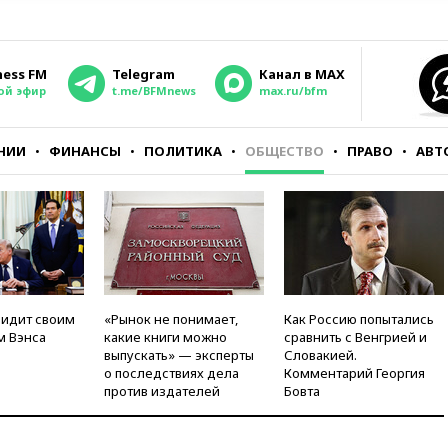
ness FM
Telegram
Канал в MAX
ой эфир
t.me/BFMnews
max.ru/bfm
НИИ
ФИНАНСЫ
ПОЛИТИКА
ОБЩЕСТВО
ПРАВО
АВТ
видит своим
«Рынок не понимает,
Как Россию попытались
м Вэнса
какие книги можно
сравнить с Венгрией и
выпускать» — эксперты
Словакией.
о последствиях дела
Комментарий Георгия
против издателей
Бовта