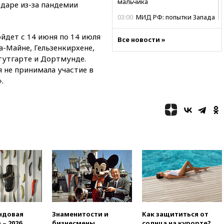
мальчика
даре из-за пандемии
03:00
МИД РФ: попытки Запада
рассорить Россию и Казахстан
обречены на провал
йдет с 14 июня по 14 июля
Все новости »
а-Майне, Гельзенкирхене,
02:00
Ни один водоем Англии
тутгарте и Дортмунде.
не соответствует нормам
химической безопасности
я не принимала участие в
»
.
01:00
Трамп: США сами
нуждаются в дальнобойных
ракетах и системах Patriot
00:01
Трамп заявил о
необходимости пополнения
арсенала США
вчера, 23:28
Слуцкий призвал
признать «Яблоко»
нежелательной организацией
вчера, 23:15
В Смоленске
ребенок и женщина погибли
при падении деревьев во
время урагана
ндовая
Знаменитости и
Как защититься от
 – 2026
бизнесмены,
солнца на курорте?