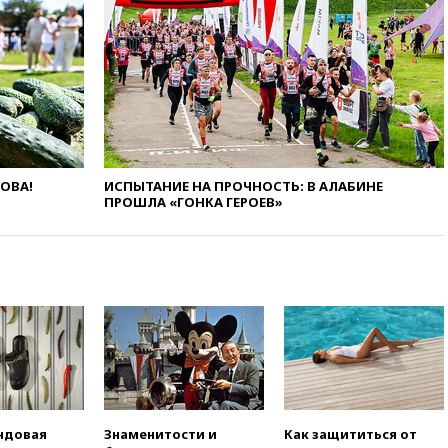
и Геленджик
вчера, 21:25
Руслан Терновой
выиграл золото чемпионата
Европы в прыжках с 10-
метровой вышки
вчера, 21:10
РФ не получала
обращений о прекращении
концессии строительства ж/д
в Армении
ЛОВА!
ИСПЫТАНИЕ НА ПРОЧНОСТЬ: В АЛАБИНЕ
ПРОШЛА «ГОНКА ГЕРОЕВ»
вчера, 21:00
В России вновь
обсуждают эксперимент по
онлайн-продаже алкоголя
вчера, 20:45
Матвиенко:
россиянам могут
рекомендовать не посещать
Армению
вчера, 20:35
ПВО за день
сбила еще 281 украинский
беспилотник над Россией
вчера, 20:27
Ямпольская
ндовая
Знаменитости и
Как защититься от