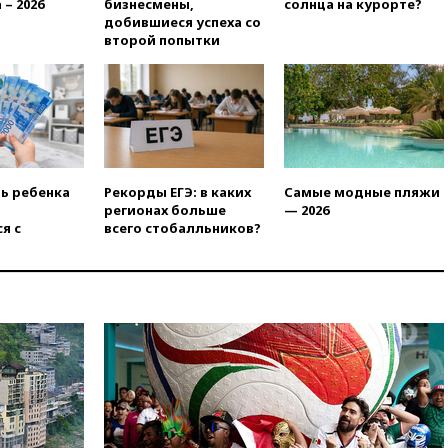
призвала оптимизировать
 – 2026
бизнесмены,
солнца на курорте?
олимпиады для поступления в
добившиеся успеха со
вузы
второй попытки
вчера, 20:15
Минтранс
предложил оплачивать
защиту дорог от БПЛА из
средств на ремонт
вчера, 20:00
Зеленский 8
августа посетит Сербию с
официальным визитом
ть ребенка
Рекорды ЕГЭ: в каких
Самые модные пляжи
регионах больше
— 2026
вчера, 19:58
В Госдуму будет
я с
всего стобалльников?
внесен законопроект об
отмене ЕГЭ
вчера, 19:50
Аэропорты Сочи и
Ярославля приостановили
работу
вчера, 19:35
WP: Трамп
призвал доноров-
республиканцев поддержать
Вэнса на выборах 2028 года
вчера, 19:20
Число ломбардов