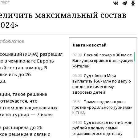
Спорт
еличить максимальный состав
2024»
утболистов
Лента новостей
социаций (УЕФА) разрешил
07:00
Лесной пожар в 30 км от
е в чемпионате Европы
Ванкувера привел к эвакуации
жителей
ый состав команд. В
ключить до 26
06:00
Суд обязал Meta
23.
выплатить $567 млн по делу о
вреде психическому
здоровью детей
ации, такое решение
отмечается, что
05:51
Трамп подписал указ
ьством для национальных
против «родильного туризма»
в США
ки на турнир — 7 июня.
04:00
Суд взыскал почти 5 млн
а расширена до 26
рублей в пользу семьи
отравившегося в детсаду
кое решение в связи с