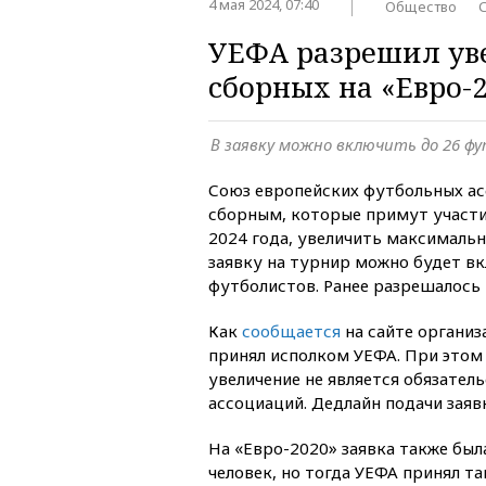
4 мая 2024, 07:40
Общество
УЕФА разрешил ув
сборных на «Евро-
В заявку можно включить до 26 ф
Союз европейских футбольных ас
сборным, которые примут участи
2024 года, увеличить максимальн
заявку на турнир можно будет в
футболистов. Ранее разрешалось 
Как
сообщается
на сайте организ
принял исполком УЕФА. При этом 
увеличение не является обязател
ассоциаций. Дедлайн подачи заяв
«
»
На
Евро-2020
заявка также был
человек, но тогда УЕФА принял та