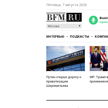
Пятница, 7 августа 2026
Busi
прям
Москва
ИНТЕРВЬЮ
ПОДКАСТЫ
КОМПА
СТИЛЬ
ТЕСТЫ
Путин открыл дорогу к
WP: Трамп 
приватизации
преемнико
Шереметьева