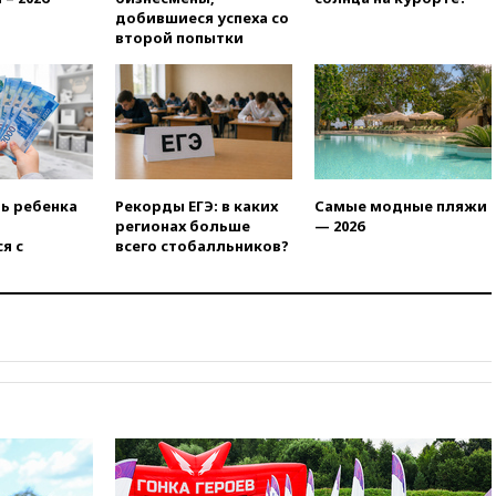
вчера, 22:55
В Москве в
добившиеся успеха со
пятницу ожидаются ливни
второй попытки
вчера, 22:35
Винисиус
продлил контракт с «Реалом»
до 2032 года
вчера, 22:28
Отказаться от
российского гражданства
станет значительно дороже
ть ребенка
Рекорды ЕГЭ: в каких
Самые модные пляжи
вчера, 22:20
Путин назвал 76-ю
регионах больше
— 2026
гвардейскую десантно-
я с
всего стобалльников?
штурмовую дивизию
легендарной
вчера, 22:15
Путин заслушал
доклад о ситуации на
добропольском направлении
вчера, 21:58
Генпрокуратура
признала нежелательным в
РФ американский Human
Rights Foundation
вчера, 21:35
«Аэрофлот»
отменяет часть рейсов в Сочи