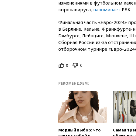
изменениями в футбольном кален
коронавируса,
напоминает
РБК.
«
»
Финальная часть
Евро-2024
про
в Берлине, Кельне, Франкфурте-н
Гамбурге, Лейпциге, Мюнхене, Ш
Сборная России из-за отстранени
«
отборочном турнире
Евро-2024
0
0
РЕКОМЕНДУЕМ:
Модный выбор: что
Самая тре
взять с собой в
обувь лета