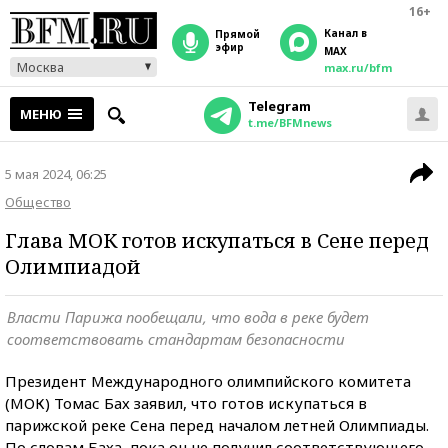
16+
Канал в
прямой
эфир
MAX
Москва
max.ru/bfm
Telegram
МЕНЮ
t.me/BFMnews
5 мая 2024, 06:25
Общество
Глава МОК готов искупаться в Сене перед
Олимпиадой
Власти Парижа пообещали, что вода в реке будет
соответствовать стандартам безопасности
Президент Международного олимпийского комитета
(МОК) Томас Бах заявил, что готов искупаться в
парижской реке Сена перед началом летней Олимпиады.
По словам Баха, пока он не получил соответствующего