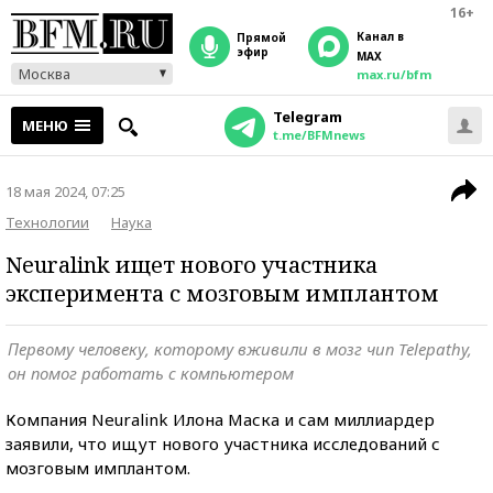
16+
Канал в
прямой
эфир
MAX
Москва
max.ru/bfm
Telegram
МЕНЮ
t.me/BFMnews
18 мая 2024, 07:25
Технологии
Наука
Neuralink ищет нового участника
эксперимента с мозговым имплантом
Первому человеку, которому вживили в мозг чип Telepathy,
он помог работать с компьютером
Компания Neuralink Илона Маска и сам миллиардер
заявили, что ищут нового участника исследований с
мозговым имплантом.