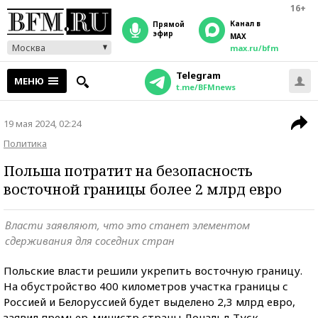
16+
Канал в
прямой
эфир
MAX
Москва
max.ru/bfm
Telegram
МЕНЮ
t.me/BFMnews
19 мая 2024, 02:24
Политика
Польша потратит на безопасность
восточной границы более 2 млрд евро
Власти заявляют, что это станет элементом
сдерживания для соседних стран
Польские власти решили укрепить восточную границу.
На обустройство 400 километров участка границы с
Россией и Белоруссией будет выделено 2,3 млрд евро,
заявил премьер-министр страны Дональд Туск.