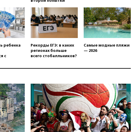
второй попытки
призвал доноров-
республиканцев поддержать
Вэнса на выборах 2028 года
вчера, 19:20
Число ломбардов
в РФ превысило максимум
2022 года
вчера, 19:15
Жуковский и
ть ребенка
Рекорды ЕГЭ: в каких
Самые модные пляжи
аэропорт Геленджика
регионах больше
— 2026
возобновили работу
я с
всего стобалльников?
вчера, 19:00
Путин уточнил
порядок присвоения воинских
званий добровольцам
вчера, 18:50
Euractiv: восток
Финляндии приходит в упадок
без российских туристов
вчера, 18:35
В Жуковском и
аэропорту Геленджика
введены ограничения
вчера, 18:21
Зюганов
присоединился к критике
«Яблока»