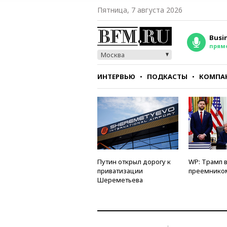
Пятница, 7 августа 2026
Busi
прям
Москва
ИНТЕРВЬЮ
ПОДКАСТЫ
КОМПА
СТИЛЬ
ТЕСТЫ
Путин открыл дорогу к
WP: Трамп 
приватизации
преемнико
Шереметьева