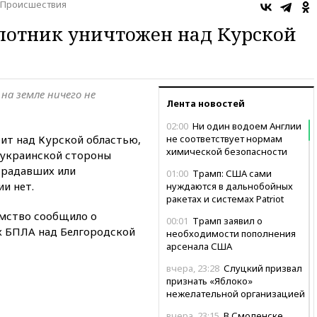
Происшествия
лотник уничтожен над Курской
на земле ничего не
Лента новостей
02:00
Ни один водоем Англии
бит над Курской областью,
не соответствует нормам
химической безопасности
украинской стороны
страдавших или
01:00
Трамп: США сами
и нет.
нуждаются в дальнобойных
ракетах и системах Patriot
омство сообщило о
00:01
Трамп заявил о
ух БПЛА над Белгородской
необходимости пополнения
арсенала США
вчера, 23:28
Слуцкий призвал
признать «Яблоко»
нежелательной организацией
вчера, 23:15
В Смоленске