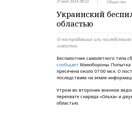
21 мая 2024, 08:22
Общество
Украинский беспи
областью
О пострадавших или последствиях 
известно
Беспилотник самолетного типа с
сообщает
Минобороны. Попытка 
пресечена около 07:00 мск. О по
последствиях на земле информаци
Утром во второник военное вед
перехвате снаряда «Ольха» и дв
областью.