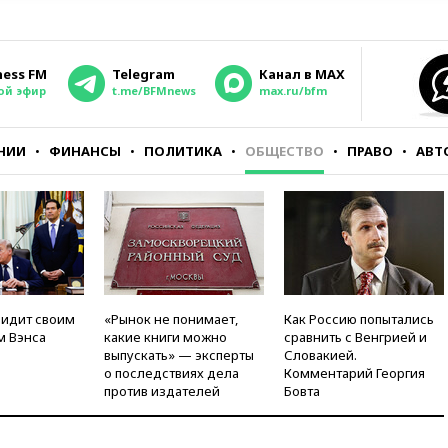
ness FM
Telegram
Канал в MAX
ой эфир
t.me/BFMnews
max.ru/bfm
НИИ
ФИНАНСЫ
ПОЛИТИКА
ОБЩЕСТВО
ПРАВО
АВТ
видит своим
«Рынок не понимает,
Как Россию попытались
м Вэнса
какие книги можно
сравнить с Венгрией и
выпускать» — эксперты
Словакией.
о последствиях дела
Комментарий Георгия
против издателей
Бовта