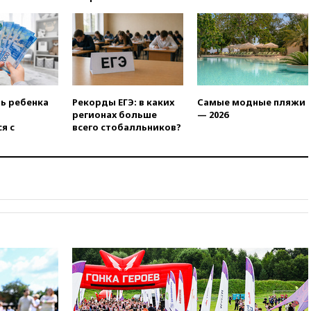
РФ американский Human
Rights Foundation
вчера, 21:35
«Аэрофлот»
отменяет часть рейсов в Сочи
и Геленджик
вчера, 21:25
Руслан Терновой
выиграл золото чемпионата
ть ребенка
Рекорды ЕГЭ: в каких
Самые модные пляжи
Европы в прыжках с 10-
регионах больше
— 2026
метровой вышки
я с
всего стобалльников?
вчера, 21:10
РФ не получала
обращений о прекращении
концессии строительства ж/д
в Армении
вчера, 21:00
В России вновь
обсуждают эксперимент по
онлайн-продаже алкоголя
вчера, 20:45
Матвиенко:
россиянам могут
рекомендовать не посещать
Армению
вчера, 20:35
ПВО за день