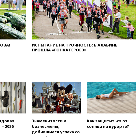
сбила еще 281 украинский
беспилотник над Россией
вчера, 20:27
Ямпольская
призвала оптимизировать
олимпиады для поступления в
вузы
ЛОВА!
ИСПЫТАНИЕ НА ПРОЧНОСТЬ: В АЛАБИНЕ
вчера, 20:15
Минтранс
ПРОШЛА «ГОНКА ГЕРОЕВ»
предложил оплачивать
защиту дорог от БПЛА из
средств на ремонт
вчера, 20:00
Зеленский 8
августа посетит Сербию с
официальным визитом
вчера, 19:58
В Госдуму будет
внесен законопроект об
отмене ЕГЭ
вчера, 19:50
Аэропорты Сочи и
Ярославля приостановили
ндовая
Знаменитости и
Как защититься от
работу
 – 2026
бизнесмены,
солнца на курорте?
добившиеся успеха со
вчера, 19:35
WP: Трамп