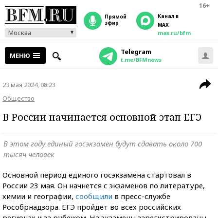
16+
Канал в
прямой
эфир
MAX
Москва
max.ru/bfm
Telegram
МЕНЮ
t.me/BFMnews
23 мая 2024, 08:23
Общество
В России начинается основной этап ЕГЭ
В этом году единый госэкзамен будут сдавать около 700
тысяч человек
Основной период единого госэкзамена стартовал в
России 23 мая. Он начнется с экзаменов по литературе,
химии и географии,
сообщили
в пресс-службе
Рособрнадзора. ЕГЭ пройдет во всех российских
регионах и за рубежом. На экзамены зарегистрированы