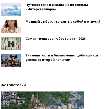
Путешествие в Исландию по следам
«Интерстеллара»
Модный выбор: что взять с собой в отпуск?
Самая трендовая обувь лета – 2026
Знаменитости и бизнесмены, добившиеся
успеха со второй попытки
Как защититься от солнца на курорте?
ФОТОИСТОРИИ
Кто изобрел средства связи?