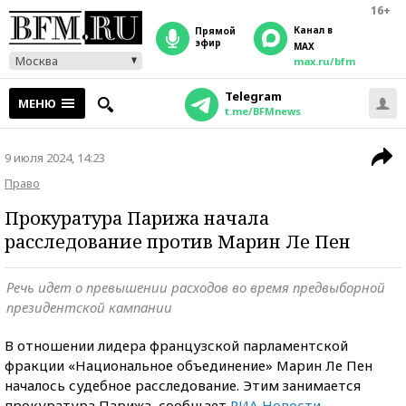
16+
Канал в
прямой
эфир
MAX
Москва
max.ru/bfm
Telegram
МЕНЮ
t.me/BFMnews
9 июля 2024, 14:23
Право
Прокуратура Парижа начала
расследование против Марин Ле Пен
Речь идет о превышении расходов во время предвыборной
президентской кампании
В отношении лидера французской парламентской
фракции «Национальное объединение» Марин Ле Пен
началось судебное расследование. Этим занимается
прокуратура Парижа, сообщает
РИА Новости
.