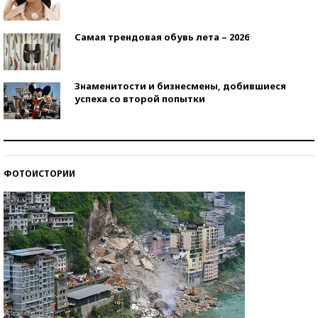
Самая трендовая обувь лета – 2026
Знаменитости и бизнесмены, добившиеся
успеха со второй попытки
Как защититься от солнца на курорте?
ФОТОИСТОРИИ
Кто изобрел средства связи?