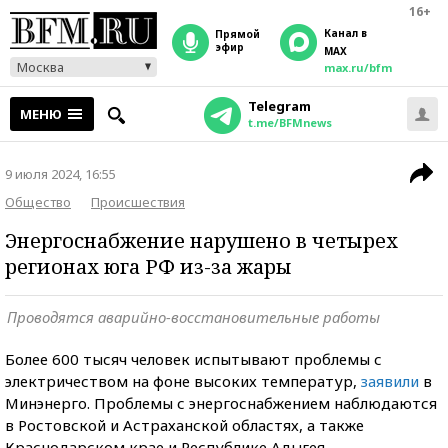
16+
Канал в
прямой
эфир
MAX
Москва
max.ru/bfm
Telegram
МЕНЮ
t.me/BFMnews
9 июля 2024, 16:55
Общество
Происшествия
Энергоснабжение нарушено в четырех
регионах юга РФ из-за жары
Проводятся аварийно-восстановительные работы
Более 600 тысяч человек испытывают проблемы с
электричеством на фоне высоких температур,
заявили
в
Минэнерго. Проблемы с энергоснабжением наблюдаются
в Ростовской и Астраханской областях, а также
Краснодарском крае и Республике Адыгея.