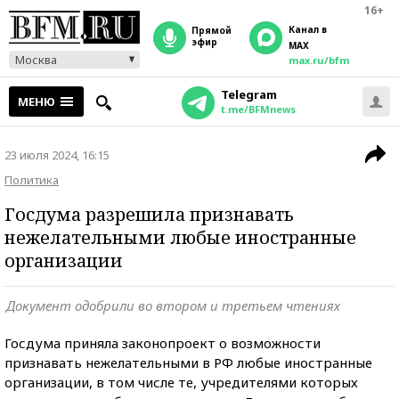
16+
Канал в
прямой
эфир
MAX
Москва
max.ru/bfm
Telegram
МЕНЮ
t.me/BFMnews
23 июля 2024, 16:15
Политика
Госдума разрешила признавать
нежелательными любые иностранные
организации
Документ одобрили во втором и третьем чтениях
Госдума приняла законопроект о возможности
признавать нежелательными в РФ любые иностранные
организации, в том числе те, учредителями которых