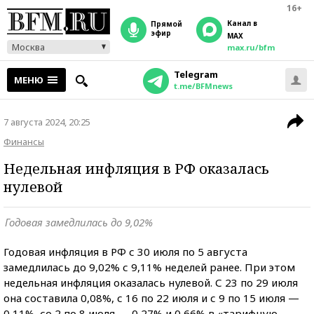
16+
Канал в
прямой
эфир
MAX
Москва
max.ru/bfm
Telegram
МЕНЮ
t.me/BFMnews
7 августа 2024, 20:25
Финансы
Недельная инфляция в РФ оказалась
нулевой
Годовая замедлилась до 9,02%
Годовая инфляция в РФ с 30 июля по 5 августа
замедлилась до 9,02% с 9,11% неделей ранее. При этом
недельная инфляция оказалась нулевой. С 23 по 29 июля
она составила 0,08%, с 16 по 22 июля и с 9 по 15 июля —
0,11%, со 2 по 8 июля — 0,27% и 0,66% в «тарифную